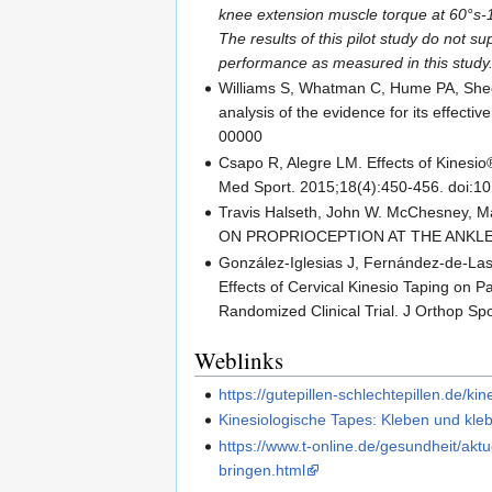
knee extension muscle torque at 60°s-1 
The results of this pilot study do not s
performance as measured in this study
Williams S, Whatman C, Hume PA, Sheeri
analysis of the evidence for its effec
00000
Csapo R, Alegre LM. Effects of Kinesio®
Med Sport. 2015;18(4):450-456. doi:10
Travis Halseth, John W. McChesney, 
ON PROPRIOCEPTION AT THE ANKLE. Jo
González-Iglesias J, Fernández-de-Las
Effects of Cervical Kinesio Taping on P
Randomized Clinical Trial. J Orthop Sp
Weblinks
https://gutepillen-schlechtepillen.de/ki
Kinesiologische Tapes: Kleben und kle
https://www.t-online.de/gesundheit/ak
bringen.html