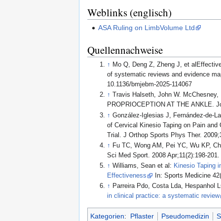
Weblinks (englisch)
ASA Ruling on LimbVolume Ltd
Quellennachweise
↑
Mo Q, Deng Z, Zheng J, et alEffective
of systematic reviews and evidence ma
10.1136/bmjebm-2025-114067
↑
Travis Halseth, John W. McChesne
PROPRIOCEPTION AT THE ANKLE. Journa
↑
González-Iglesias J, Fernández-de-La
of Cervical Kinesio Taping on Pain and 
Trial. J Orthop Sports Phys Ther. 2009;
↑
Fu TC, Wong AM, Pei YC, Wu KP, Chou 
Sci Med Sport. 2008 Apr;11(2):198-201
↑
Williams, Sean et al:
Kinesio Taping i
Effectiveness
In: Sports Medicine 42
↑
Parreira Pdo, Costa Lda, Hespanhol 
in clinical practice: a systematic review
Kategorien
:
Pflaster
Pseudomedizin
S