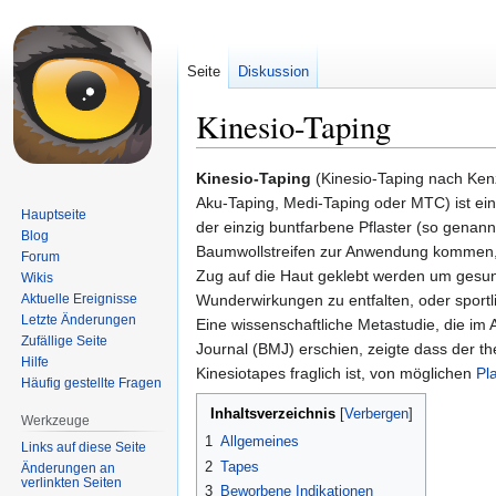
Seite
Diskussion
Kinesio-Taping
Zur
Zur
Kinesio-Taping
(Kinesio-Taping nach Ken
Navigation
Suche
Aku-Taping, Medi-Taping oder MTC) ist e
Hauptseite
springen
springen
der einzig buntfarbene Pflaster (so genan
Blog
Baumwollstreifen zur Anwendung kommen,
Forum
Zug auf die Haut geklebt werden um gesund
Wikis
Aktuelle Ereignisse
Wunderwirkungen zu entfalten, oder sportl
Letzte Änderungen
Eine wissenschaftliche Metastudie, die im A
Zufällige Seite
Journal (BMJ) erschien, zeigte dass der t
Hilfe
Kinesiotapes fraglich ist, von möglichen
Pl
Häufig gestellte Fragen
Inhaltsverzeichnis
Werkzeuge
1
Allgemeines
Links auf diese Seite
2
Tapes
Änderungen an
verlinkten Seiten
3
Beworbene Indikationen