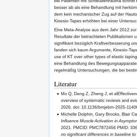
bei Patienten mit Schleudertrauma schnitt 
besser ab als eine Behandlung mit herköm
dem kein mechanischer Zug auf der Hauto
Kinesio-Tapes erhöhten bei einer Untersuc
Eine Meta-Analyse aus dem Jahr 2012 zur
Resultate der betrachteten Publikationen u
signifikant bezüglich Kraftverbesserung
fanden sich kaum Argumente, Kinesio-Tapes
use of KT over other types of elastic tap
eine Behandlung des Bewegungsapparates mi
regelmäßig Untersuchungen, die bei bestim
Literatur
Mo Q, Deng Z, Zheng J, et alEffectivene
overview of systematic reviews and e
2026. doi: 10.1136/bmjebm-2025-1140
Michelle Dolphin, Gary Brooks, Blair 
Influence Muscle Activation in Asympto
2021. PMCID: PMC7872456 PMID: 33
no significant differences in baseline 