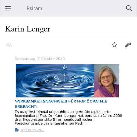
Psiram
Hauptmenü öffnen
Suc
Karin Lenger
Sprache
Beobachten
Bearbeiten