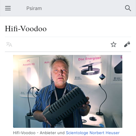
Psiram
Hauptmenü öffnen
Suc
Hifi-Voodoo
Sprache
Beobachten
Bearbeiten
Hifi-Voodoo - Anbieter und
Scientologe
Norbert Heuser