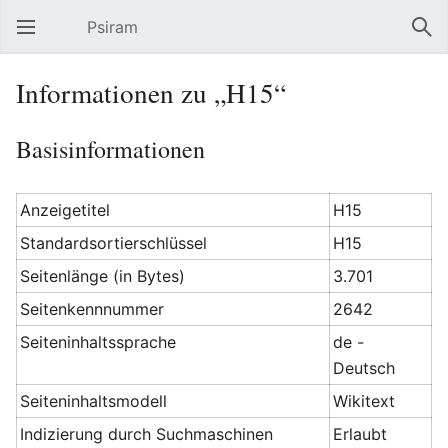
Psiram
Hauptmenü öffnen
Suc
Informationen zu „H15“
Basisinformationen
Anzeigetitel
H15
Standardsortierschlüssel
H15
Seitenlänge (in Bytes)
3.701
Seitenkennnummer
2642
Seiteninhaltssprache
de -
Deutsch
Seiteninhaltsmodell
Wikitext
Indizierung durch Suchmaschinen
Erlaubt