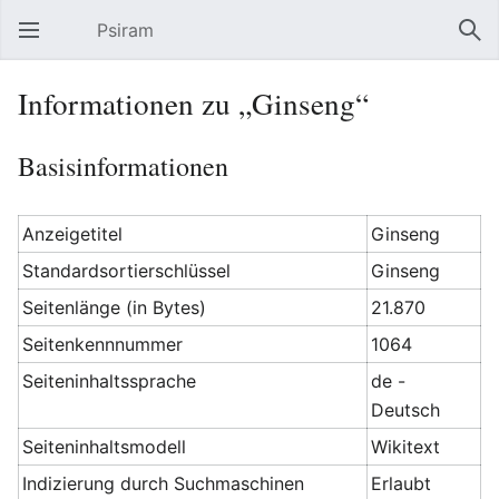
Psiram
Hauptmenü öffnen
Suc
Informationen zu „Ginseng“
Basisinformationen
Anzeigetitel
Ginseng
Standardsortierschlüssel
Ginseng
Seitenlänge (in Bytes)
21.870
Seitenkennnummer
1064
Seiteninhaltssprache
de -
Deutsch
Seiteninhaltsmodell
Wikitext
Indizierung durch Suchmaschinen
Erlaubt