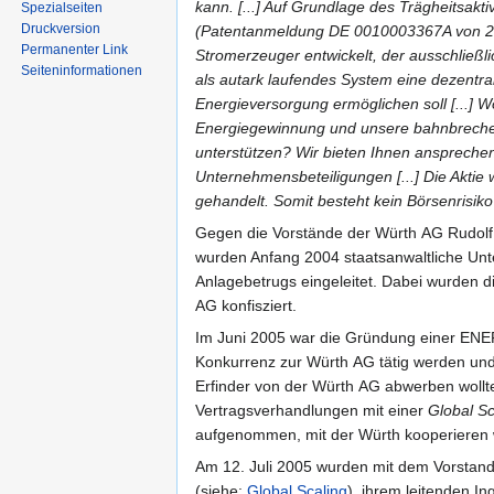
kann. [...] Auf Grundlage des Trägheitsak
Spezialseiten
Druckversion
(Patentanmeldung DE 0010003367A von 200
Permanenter Link
Stromerzeuger entwickelt, der ausschließli
Seiten­informationen
als autark laufendes System eine dezentra
Energieversorgung ermöglichen soll [...] W
Energiegewinnung und unsere bahnbrech
unterstützen? Wir bieten Ihnen anspreche
Unternehmensbeteiligungen [...] Die Aktie 
gehandelt. Somit besteht kein Börsenrisiko [
Gegen die Vorstände der Würth AG Rudolf 
wurden Anfang 2004 staatsanwaltliche U
Anlagebetrugs eingeleitet. Dabei wurden d
AG konfisziert.
Im Juni 2005 war die Gründung einer ENER
Konkurrenz zur Würth AG tätig werden und 
Erfinder von der Würth AG abwerben wollt
Vertragsverhandlungen mit einer
Global S
aufgenommen, mit der Würth kooperieren w
Am 12. Juli 2005 wurden mit dem Vorstand
(siehe:
Global Scaling
), ihrem leitenden I