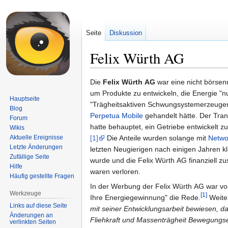
Seite
Diskussion
Felix Würth AG
Zur
Zur
Die
Felix Würth AG
war eine nicht börsenn
Navigation
Suche
um Produkte zu entwickeln, die Energie "n
Hauptseite
springen
springen
"Trägheitsaktiven Schwungsystemerzeugern
Blog
Perpetua Mobile
gehandelt hätte. Der Tran
Forum
hatte behauptet, ein Getriebe entwickelt z
Wikis
Aktuelle Ereignisse
[1]
Die Anteile wurden solange mit
Netwo
Letzte Änderungen
letzten Neugierigen nach einigen Jahren k
Zufällige Seite
wurde und die Felix Würth AG finanziell z
Hilfe
waren verloren.
Häufig gestellte Fragen
In der Werbung der Felix Würth AG war von
Werkzeuge
[1]
Ihre Energiegewinnung" die Rede.
Weite
Links auf diese Seite
mit seiner Entwicklungsarbeit bewiesen, da
Änderungen an
Fliehkraft und Massenträgheit Bewegung
verlinkten Seiten