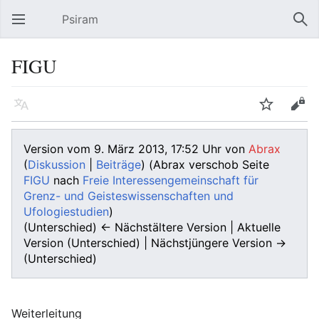
Psiram
Hauptmenü öffnen
Suc
FIGU
Sprache
Beobachten
Bearbeiten
Version vom 9. März 2013, 17:52 Uhr von
Abrax
(
Diskussion
|
Beiträge
)
(Abrax verschob Seite
FIGU
nach
Freie Interessengemeinschaft für
Grenz- und Geisteswissenschaften und
Ufologiestudien
)
(Unterschied) ← Nächstältere Version | Aktuelle
Version (Unterschied) | Nächstjüngere Version →
(Unterschied)
Weiterleitung