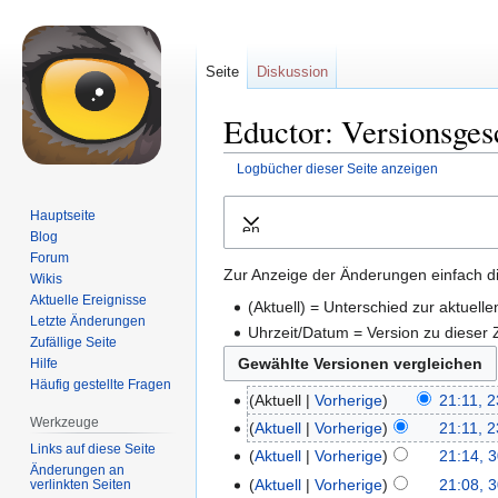
Seite
Diskussion
Eductor: Versionsges
Logbücher dieser Seite anzeigen
Zur
Zur
Hauptseite
Ausklappen
Navigation
Suche
Blog
springen
springen
Forum
Zur Anzeige der Änderungen einfach di
Wikis
Aktuelle Ereignisse
(Aktuell) = Unterschied zur aktuell
Letzte Änderungen
Uhrzeit/Datum = Version zu dieser
Zufällige Seite
Hilfe
Häufig gestellte Fragen
Aktuell
Vorherige
21:11, 
Werkzeuge
Aktuell
Vorherige
21:11, 
Links auf diese Seite
Aktuell
Vorherige
21:14, 
Änderungen an
Aktuell
Vorherige
21:08, 
verlinkten Seiten