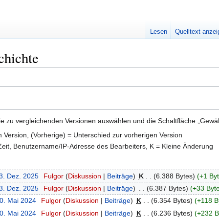
Lesen
Quelltext anze
chichte
e zu vergleichenden Versionen auswählen und die Schaltfläche „Gewähl
en Version, (Vorherige) = Unterschied zur vorherigen Version
 Zeit, Benutzername/IP-Adresse des Bearbeiters, K = Kleine Änderung
23. Dez. 2025
‎
Fulgor
Diskussion
Beiträge
‎
K
6.388 Bytes
+1 By
23. Dez. 2025
‎
Fulgor
Diskussion
Beiträge
‎
6.387 Bytes
+33 Byt
30. Mai 2024
‎
Fulgor
Diskussion
Beiträge
‎
K
6.354 Bytes
+118 B
30. Mai 2024
‎
Fulgor
Diskussion
Beiträge
‎
K
6.236 Bytes
+232 B