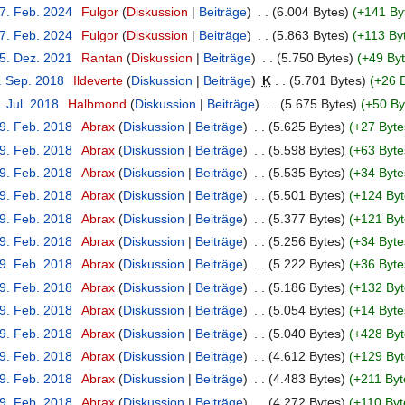
17. Feb. 2024
‎
Fulgor
Diskussion
Beiträge
‎
6.004 Bytes
+141 By
17. Feb. 2024
‎
Fulgor
Diskussion
Beiträge
‎
5.863 Bytes
+113 By
25. Dez. 2021
‎
Rantan
Diskussion
Beiträge
‎
5.750 Bytes
+49 By
. Sep. 2018
‎
Ildeverte
Diskussion
Beiträge
‎
K
5.701 Bytes
+26 
. Jul. 2018
‎
Halbmond
Diskussion
Beiträge
‎
5.675 Bytes
+50 By
19. Feb. 2018
‎
Abrax
Diskussion
Beiträge
‎
5.625 Bytes
+27 Byte
19. Feb. 2018
‎
Abrax
Diskussion
Beiträge
‎
5.598 Bytes
+63 Byte
19. Feb. 2018
‎
Abrax
Diskussion
Beiträge
‎
5.535 Bytes
+34 Byte
19. Feb. 2018
‎
Abrax
Diskussion
Beiträge
‎
5.501 Bytes
+124 Byt
19. Feb. 2018
‎
Abrax
Diskussion
Beiträge
‎
5.377 Bytes
+121 Byt
19. Feb. 2018
‎
Abrax
Diskussion
Beiträge
‎
5.256 Bytes
+34 Byte
19. Feb. 2018
‎
Abrax
Diskussion
Beiträge
‎
5.222 Bytes
+36 Byte
19. Feb. 2018
‎
Abrax
Diskussion
Beiträge
‎
5.186 Bytes
+132 Byt
19. Feb. 2018
‎
Abrax
Diskussion
Beiträge
‎
5.054 Bytes
+14 Byte
19. Feb. 2018
‎
Abrax
Diskussion
Beiträge
‎
5.040 Bytes
+428 Byt
19. Feb. 2018
‎
Abrax
Diskussion
Beiträge
‎
4.612 Bytes
+129 Byt
19. Feb. 2018
‎
Abrax
Diskussion
Beiträge
‎
4.483 Bytes
+211 Byt
19. Feb. 2018
‎
Abrax
Diskussion
Beiträge
‎
4.272 Bytes
+110 Byt