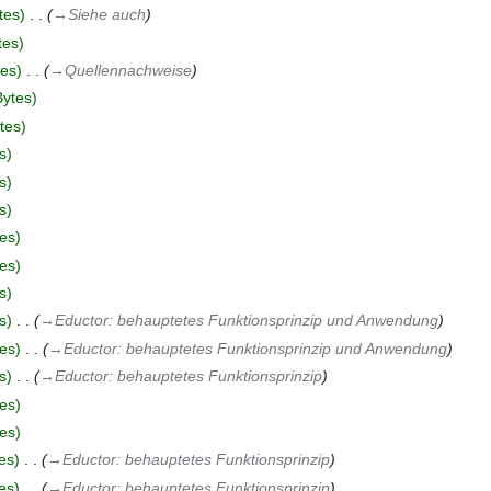
tes
‎
→‎Siehe auch
tes
tes
‎
→‎Quellennachweise
Bytes
tes
s
s
s
es
es
s
s
‎
→‎Eductor: behauptetes Funktionsprinzip und Anwendung
es
‎
→‎Eductor: behauptetes Funktionsprinzip und Anwendung
s
‎
→‎Eductor: behauptetes Funktionsprinzip
es
es
es
‎
→‎Eductor: behauptetes Funktionsprinzip
es
‎
→‎Eductor: behauptetes Funktionsprinzip