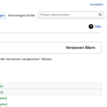
Anmelden
Suche
igen
Versionsgeschichte
Hilfe
Versionen filtern
te Versionen vergleichen“ klicken.
te
es
ytes
ytes