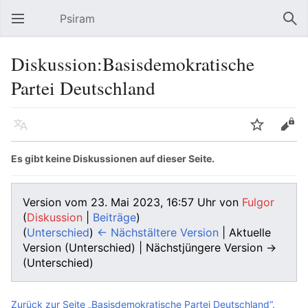
Psiram
Hauptmenü öffnen
Suc
Diskussion:Basisdemokratische
Partei Deutschland
Sprache
Beobachten
Bearbeiten
Es gibt keine Diskussionen auf dieser Seite.
Version vom 23. Mai 2023, 16:57 Uhr von
Fulgor
(
Diskussion
|
Beiträge
)
(
Unterschied
)
← Nächstältere Version
| Aktuelle
Version (Unterschied) | Nächstjüngere Version →
(Unterschied)
Zurück zur Seite „Basisdemokratische Partei Deutschland“.