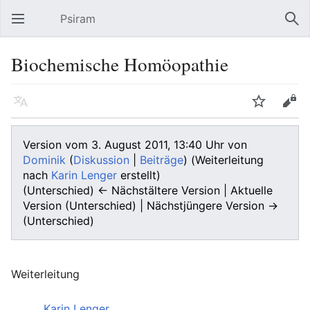
Psiram
Hauptmenü öffnen
Suc
Biochemische Homöopathie
Sprache
Beobachten
Bearbeiten
Version vom 3. August 2011, 13:40 Uhr von
Dominik
(
Diskussion
|
Beiträge
)
(Weiterleitung
nach
Karin Lenger
erstellt)
(Unterschied) ← Nächstältere Version | Aktuelle
Version (Unterschied) | Nächstjüngere Version →
(Unterschied)
Weiterleitung
Weiterleitung nach:
Karin Lenger