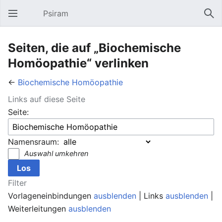
Psiram
Hauptmenü öffnen
Suc
Seiten, die auf „Biochemische
Homöopathie“ verlinken
←
Biochemische Homöopathie
Links auf diese Seite
Seite:
Namensraum:
Auswahl umkehren
Filter
Vorlageneinbindungen
ausblenden
| Links
ausblenden
|
Weiterleitungen
ausblenden