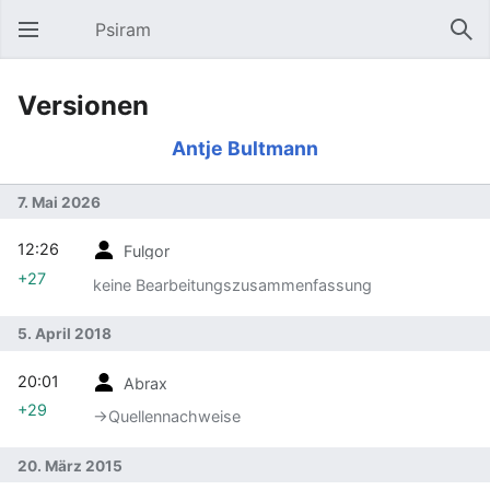
Psiram
Hauptmenü öffnen
Suc
Versionen
Antje Bultmann
7. Mai 2026
12:26
Fulgor
+27
keine Bearbeitungszusammenfassung
5. April 2018
20:01
Abrax
+29
→‎Quellennachweise
20. März 2015