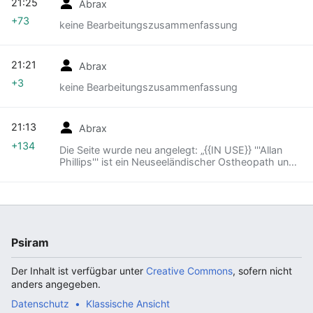
21:25
Abrax
+73
keine Bearbeitungszusammenfassung
21:21
Abrax
+3
keine Bearbeitungszusammenfassung
21:13
Abrax
+134
Die Seite wurde neu angelegt: „{{IN USE}} '''Allan
Phillips''' ist ein Neuseeländischer Ostheopath und
Erfinder der Methode "Neurological Integration
System" (NIS).“
Psiram
Der Inhalt ist verfügbar unter
Creative Commons
, sofern nicht
anders angegeben.
Datenschutz
Klassische Ansicht