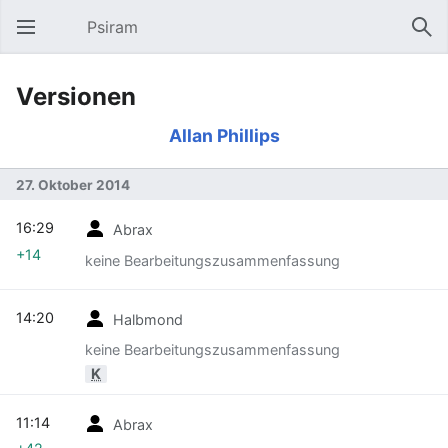
Psiram
Hauptmenü öffnen
Suc
Versionen
Allan Phillips
27. Oktober 2014
16:29
Abrax
+14
keine Bearbeitungszusammenfassung
14:20
Halbmond
keine Bearbeitungszusammenfassung
K
11:14
Abrax