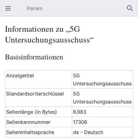
Psiram
Hauptmenü öffnen
Suc
Informationen zu „5G
Untersuchungsausschuss“
Basisinformationen
Anzeigetitel
5G
Untersuchungsausschuss
Standardsortierschlüssel
5G
Untersuchungsausschuss
Seitenlänge (in Bytes)
6.983
Seitenkennnummer
17306
Seiteninhaltssprache
de - Deutsch