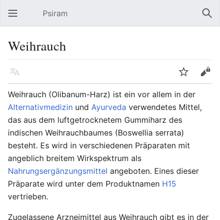
Psiram
Hauptmenü öffnen
Suc
Weihrauch
Sprache
Beobachten
Bearbeiten
Weihrauch (Olibanum-Harz) ist ein vor allem in der
Alternativmedizin
und
Ayurveda
verwendetes Mittel,
das aus dem luftgetrocknetem Gummiharz des
indischen Weihrauchbaumes (Boswellia serrata)
besteht. Es wird in verschiedenen Präparaten mit
angeblich breitem Wirkspektrum als
Nahrungsergänzungsmittel
angeboten. Eines dieser
Präparate wird unter dem Produktnamen
H15
vertrieben.
Zugelassene Arzneimittel aus Weihrauch gibt es in der