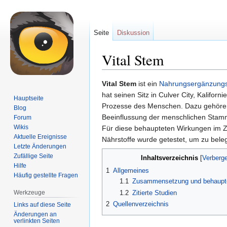
Seite
Diskussion
Vital Stem
Zur
Zur
Vital Stem
ist ein
Nahrungsergänzungs
Navigation
Suche
hat seinen Sitz in Culver City, Kalifo
Hauptseite
springen
springen
Prozesse des Menschen. Dazu gehören 
Blog
Beeinflussung der menschlichen Stamm
Forum
Wikis
Für diese behaupteten Wirkungen im Z
Aktuelle Ereignisse
Nährstoffe wurde getestet, um zu belege
Letzte Änderungen
Zufällige Seite
Inhaltsverzeichnis
Hilfe
1
Allgemeines
Häufig gestellte Fragen
1.1
Zusammensetzung und behaupt
1.2
Zitierte Studien
Werkzeuge
2
Quellenverzeichnis
Links auf diese Seite
Änderungen an
verlinkten Seiten