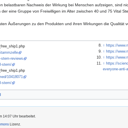
nen belastbaren Nachweis der Wirkung bei Menschen aufzeigen, sind nic
n der eine Gruppe von Freiwilligen im Alter zwischen 40 und 75 Vital S
sten Äußerungen zu den Produkten und ihren Wirkungen die Qualität 
↑
https://www.
_free_ship1.php
↑
https://www.
/Stammzelle
↑
https://www.
l-stem-reviews
↑
https://scien
l-stem/
everyone-anti-
_free_ship1.php
bmed/10418071
l-stem/
l
m 14:07 Uhr bearbeitet.
mmons
Lizenz.