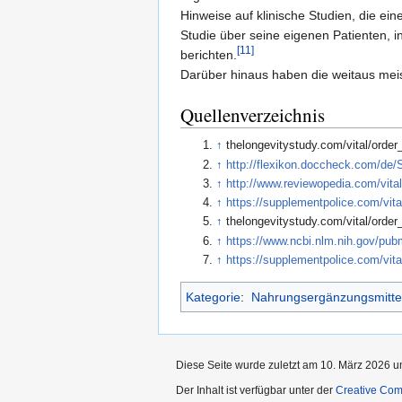
Hinweise auf klinische Studien, die ei
Studie über seine eigenen Patienten, i
[11]
berichten.
Darüber hinaus haben die weitaus mei
Quellenverzeichnis
↑
thelongevitystudy.com/vital/order
↑
http://flexikon.doccheck.com/de
↑
http://www.reviewopedia.com/vita
↑
https://supplementpolice.com/vita
↑
thelongevitystudy.com/vital/order
↑
https://www.ncbi.nlm.nih.gov/pu
↑
https://supplementpolice.com/vita
Kategorie
:
Nahrungsergänzungsmitte
Diese Seite wurde zuletzt am 10. März 2026 u
Der Inhalt ist verfügbar unter der
Creative Co