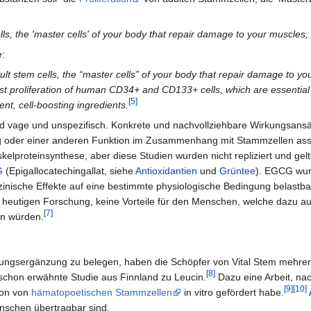
ells, the 'master cells' of your body that repair damage to your muscles,
e:
dult stem cells, the “master cells” of your body that repair damage to you
 proliferation of human CD34+ and CD133+ cells, which are essential to 
[5]
nt, cell-boosting ingredients.
d vage und unspezifisch. Konkrete und nachvollziehbare Wirkungsansä
ung oder einer anderen Funktion im Zusammenhang mit Stammzellen asso
kelproteinsynthese, aber diese Studien wurden nicht repliziert und gelt
G
(Epigallocatechingallat, siehe
Antioxidantien
und
Grüntee
). EGCG wur
izinische Effekte auf eine bestimmte physiologische Bedingung belastb
 heutigen Forschung, keine Vorteile für den Menschen, welche dazu a
[7]
en würden.
rungsergänzung zu belegen, haben die Schöpfer von Vital Stem mehrere
[8]
e schon erwähnte Studie aus Finnland zu Leucin.
Dazu eine Arbeit, na
[9]
[10]
ion von
hämatopoetischen Stammzellen
in vitro gefördert habe.
nschen übertragbar sind.