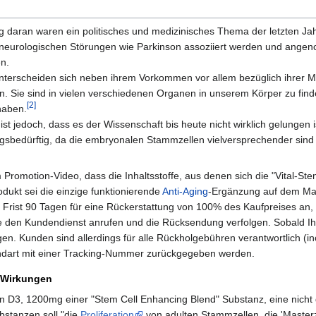
 daran waren ein politisches und medizinisches Thema der letzten Jah
en neurologischen Störungen wie Parkinson assoziiert werden und ang
n.
erscheiden sich neben ihrem Vorkommen vor allem bezüglich ihrer Mög
n. Sie sind in vielen verschiedenen Organen in unserem Körper zu fin
[2]
haben.
ist jedoch, dass es der Wissenschaft bis heute nicht wirklich gelunge
gsbedürftig, da die embryonalen Stammzellen vielversprechender sind
m Promotion-Video, dass die Inhaltsstoffe, aus denen sich die "Vital-
dukt sei die einzige funktionierende
Anti-Aging
-Ergänzung auf dem Ma
e Frist 90 Tagen für eine Rückerstattung von 100% des Kaufpreises a
e den Kundendienst anrufen und die Rücksendung verfolgen. Sobald Ihr
gen. Kunden sind allerdings für alle Rückholgebühren verantwortlich (in
ndart mit einer Tracking-Nummer zurückgegeben werden.
 Wirkungen
n D3, 1200mg einer "Stem Cell Enhancing Blend" Substanz, eine nicht 
bstanzen soll "die
Proliferation
von adulten Stammzellen, die 'Master