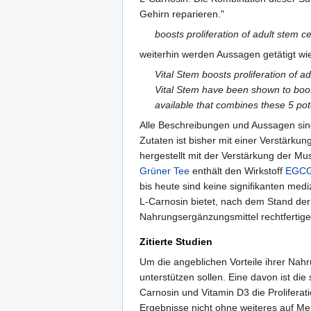
Gehirn reparieren."
boosts proliferation of adult stem c
weiterhin werden Aussagen getätigt wi
Vital Stem boosts proliferation of a
Vital Stem have been shown to boost
available that combines these 5 pote
Alle Beschreibungen und Aussagen sin
Zutaten ist bisher mit einer Verstärk
hergestellt mit der Verstärkung der Mus
Grüner Tee
enthält den Wirkstoff
EGC
bis heute sind keine signifikanten med
L-Carnosin bietet, nach dem Stand der
Nahrungsergänzungsmittel rechtfertig
Zitierte Studien
Um die angeblichen Vorteile ihrer Nah
unterstützen sollen. Eine davon ist di
Carnosin und Vitamin D3 die Proliferat
Ergebnisse nicht ohne weiteres auf Me