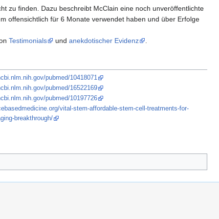
ht zu finden. Dazu beschreibt McClain eine noch unveröffentlichte
tem offensichtlich für 6 Monate verwendet haben und über Erfolge
von
Testimonials
und
anekdotischer Evidenz
.
ncbi.nlm.nih.gov/pubmed/10418071
ncbi.nlm.nih.gov/pubmed/16522169
ncbi.nlm.nih.gov/pubmed/10197726
cebasedmedicine.org/vital-stem-affordable-stem-cell-treatments-for-
aging-breakthrough/