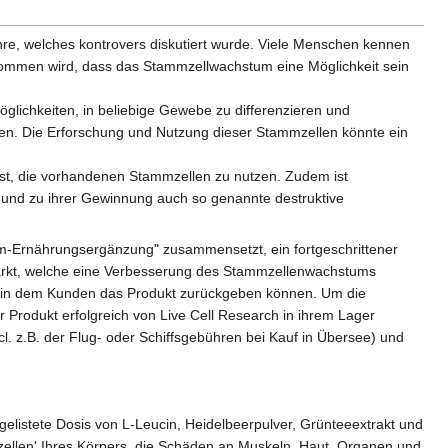
re, welches kontrovers diskutiert wurde. Viele Menschen kennen
enommen wird, dass das Stammzellwachstum eine Möglichkeit sein
lichkeiten, in beliebige Gewebe zu differenzieren und
den. Die Erforschung und Nutzung dieser Stammzellen könnte ein
n ist, die vorhandenen Stammzellen zu nutzen. Zudem ist
 und zu ihrer Gewinnung auch so genannte destruktive
Stem-Ernährungsergänzung" zusammensetzt, ein fortgeschrittener
rkt, welche eine Verbesserung des Stammzellenwachstums
n, in dem Kunden das Produkt zurückgeben können. Um die
 Produkt erfolgreich von Live Cell Research in ihrem Lager
cl. z.B. der Flug- oder Schiffsgebühren bei Kauf in Übersee) und
gelistete Dosis von L-Leucin, Heidelbeerpulver, Grünteeextrakt und
zellen' Ihres Körpers, die Schäden an Muskeln, Haut, Organen und