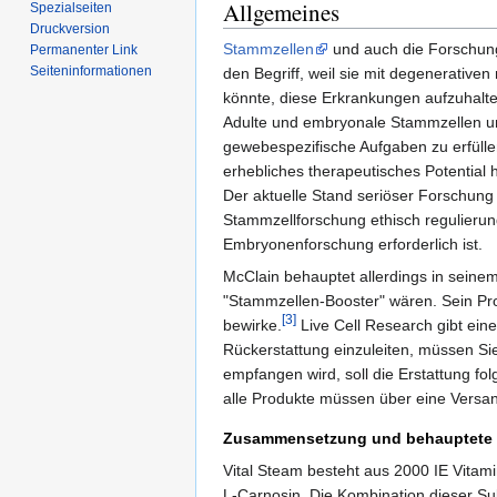
Allgemeines
Spezialseiten
Druckversion
Stammzellen
und auch die Forschung
Permanenter Link
Seiten­informationen
den Begriff, weil sie mit degenerativ
könnte, diese Erkrankungen aufzuhalte
Adulte und embryonale Stammzellen unt
gewebespezifische Aufgaben zu erfülle
erhebliches therapeutisches Potential 
Der aktuelle Stand seriöser Forschung 
Stammzellforschung ethisch regulierun
Embryonenforschung erforderlich ist.
McClain behauptet allerdings in seine
"Stammzellen-Booster" wären. Sein Pro
[3]
bewirke.
Live Cell Research gibt ein
Rückerstattung einzuleiten, müssen Si
empfangen wird, soll die Erstattung fol
alle Produkte müssen über eine Versa
Zusammensetzung und behauptete
Vital Steam besteht aus 2000 IE Vitami
L-Carnosin. Die Kombination dieser Su