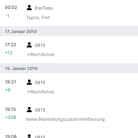
00:02
EsoTypo
-1
Typos, Fmt
17. Januar 2010
17:22
0815
+12
→‎Rechtliches
15. Januar 2010
19:21
0815
+9
→‎Rechtliches
19:15
0815
+258
keine Bearbeitungszusammenfassung
19:08
0815