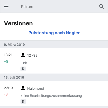
Psiram
Hauptmenü öffnen
Suc
Versionen
Pulstestung nach Nogier
9. März 2019
18:21
12x98
+5
Link
K
13. Juli 2016
23:13
Halbmond
-8
keine Bearbeitungszusammenfassung
K