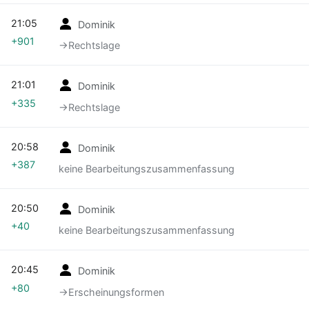
21:05
Dominik
+901
→‎Rechtslage
21:01
Dominik
+335
→‎Rechtslage
20:58
Dominik
+387
keine Bearbeitungszusammenfassung
20:50
Dominik
+40
keine Bearbeitungszusammenfassung
20:45
Dominik
+80
→‎Erscheinungsformen