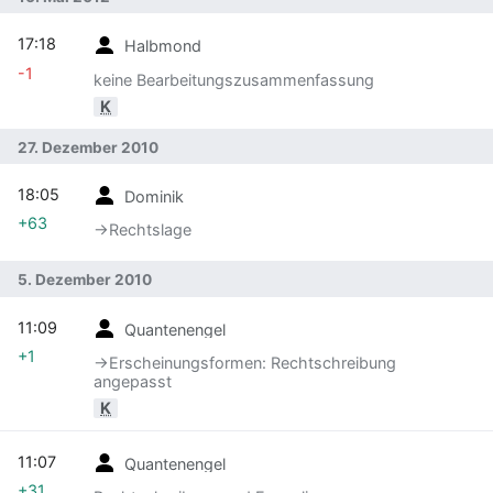
17:18
Halbmond
-1
keine Bearbeitungszusammenfassung
K
27. Dezember 2010
18:05
Dominik
+63
→‎Rechtslage
5. Dezember 2010
11:09
Quantenengel
+1
→‎Erscheinungsformen: Rechtschreibung
angepasst
K
11:07
Quantenengel
+31