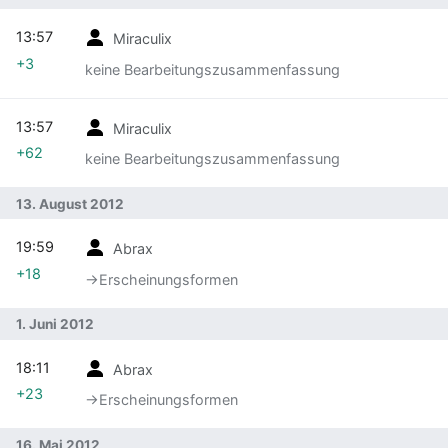
13:57
Miraculix
+3
keine Bearbeitungszusammenfassung
13:57
Miraculix
+62
keine Bearbeitungszusammenfassung
13. August 2012
19:59
Abrax
+18
→‎Erscheinungsformen
1. Juni 2012
18:11
Abrax
+23
→‎Erscheinungsformen
16. Mai 2012