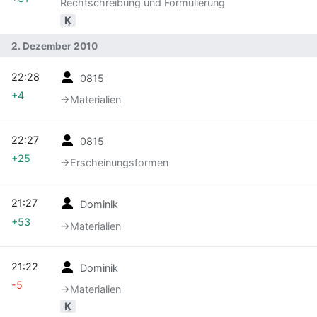
Rechtschreibung und Formulierung
K
2. Dezember 2010
22:28
0815
+4
→‎Materialien
22:27
0815
+25
→‎Erscheinungsformen
21:27
Dominik
+53
→‎Materialien
21:22
Dominik
-5
→‎Materialien
K