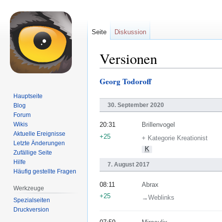
Seite
Diskussion
Versionen
Georg Todoroff
Zur
Zur
Navigation
Suche
Hauptseite
springen
springen
30. September 2020
Blog
Forum
Wikis
20:31
Brillenvogel
Aktuelle Ereignisse
+25
+ Kategorie Kreationist
Letzte Änderungen
K
Zufällige Seite
Hilfe
7. August 2017
Häufig gestellte Fragen
08:11
Abrax
Werkzeuge
+25
→‎Weblinks
Spezialseiten
Druckversion