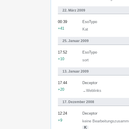
22. März 2009
00:39
EsoTypo
+41
Kat
25. Januar 2009
17:52
EsoTypo
+10
sort
13. Januar 2009
17:44
Deceptor
+20
→‎Weblinks
17. Dezember 2008
12:24
Deceptor
+9
keine Bearbeitungszusamm
K