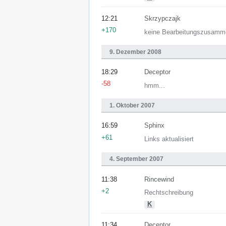
12:21
Skrzypczajk
+170
keine Bearbeitungszusamm
9. Dezember 2008
18:29
Deceptor
-58
hmm...
1. Oktober 2007
16:59
Sphinx
+61
Links aktualisiert
4. September 2007
11:38
Rincewind
+2
Rechtschreibung
K
11:34
Deceptor