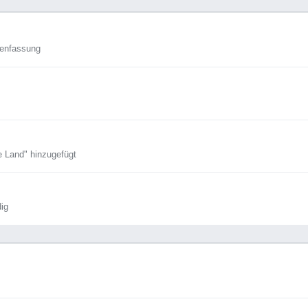
enfassung
e Land" hinzugefügt
dig