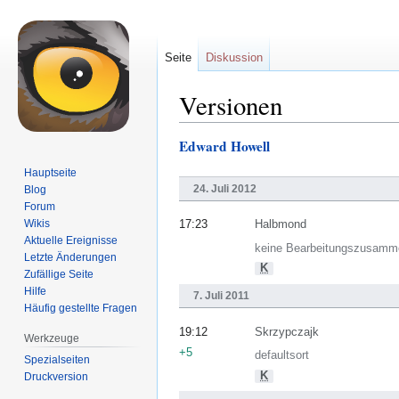
Seite
Diskussion
Versionen
Edward Howell
Zur
Zur
Navigation
Suche
Hauptseite
springen
springen
24. Juli 2012
Blog
Forum
Wikis
17:23
Halbmond
Aktuelle Ereignisse
keine Bearbeitungszusamm
Letzte Änderungen
K
Zufällige Seite
Hilfe
7. Juli 2011
Häufig gestellte Fragen
19:12
Skrzypczajk
Werkzeuge
+5
defaultsort
Spezialseiten
K
Druckversion