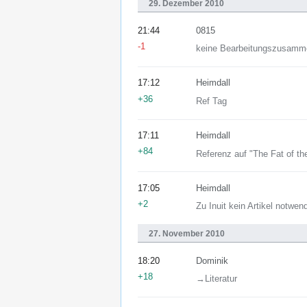
29. Dezember 2010
21:44
0815
-1
keine Bearbeitungszusamm
17:12
Heimdall
+36
Ref Tag
17:11
Heimdall
+84
Referenz auf "The Fat of th
17:05
Heimdall
+2
Zu Inuit kein Artikel notwen
27. November 2010
18:20
Dominik
+18
→‎Literatur