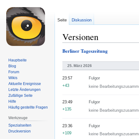
Seite
Diskussion
Versionen
Berliner Tageszeitung
Zur
Zur
Navigation
Suche
Hauptseite
springen
springen
25. März 2026
Blog
Forum
Wikis
23:57
Fulgor
Aktuelle Ereignisse
+43
keine Bearbeitungszusamm
Letzte Änderungen
Zufällige Seite
Hilfe
23:49
Fulgor
Häufig gestellte Fragen
+135
keine Bearbeitungszusamm
Werkzeuge
Spezialseiten
23:36
Fulgor
Druckversion
+109
keine Bearbeitungszusamm