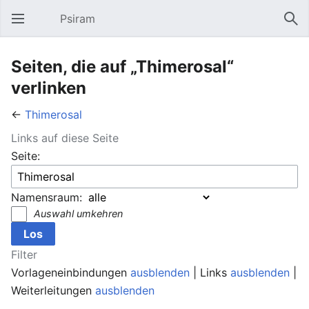
Psiram
Hauptmenü öffnen
Suc
Seiten, die auf „Thimerosal“
verlinken
←
Thimerosal
Links auf diese Seite
Seite:
Namensraum:
Auswahl umkehren
Filter
Vorlageneinbindungen
ausblenden
| Links
ausblenden
|
Weiterleitungen
ausblenden