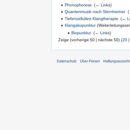
Phonophorese
‎
(
← Links
)
Quantenmusik nach Sternheimer
‎
(
Tiefenzelluläre Klangtherapie
‎
(
← L
Klangakupunktur
(Weiterleitungsseit
Biopunktur
‎
(
← Links
)
Zeige (vorherige 50 | nächste 50) (
20
Datenschutz
Über Psiram
Haftungsausschl