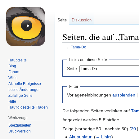
Seite
Diskussion
Seiten, die auf „Tam
←
Tama-Do
Zur
Zur
Links auf diese Seite
Hauptseite
Navigation
Suche
Blog
Seite:
springen
springen
Forum
Wikis
Aktuelle Ereignisse
Filter
Letzte Änderungen
Vorlageneinbindungen
ausblenden
|
Zufällige Seite
Hilfe
Häufig gestellte Fragen
Die folgenden Seiten verlinken auf
Tam
Werkzeuge
Angezeigt werden 5 Einträge.
Spezialseiten
Zeige (vorherige 50 | nächste 50) (
20
Druckversion
Akupunktur
‎
(
← Links
)