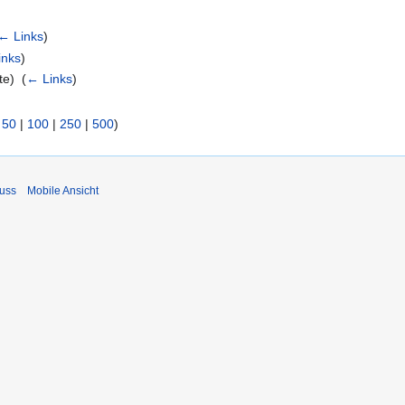
← Links
)
inks
)
e) ‎
(
← Links
)
|
50
|
100
|
250
|
500
)
uss
Mobile Ansicht