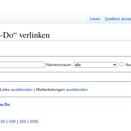
Lesen
Quelltext anze
a-Do“ verlinken
Namensraum:
Au
 Links
ausblenden
| Weiterleitungen
ausblenden
a-Do
:
|
50
|
100
|
250
|
500
)