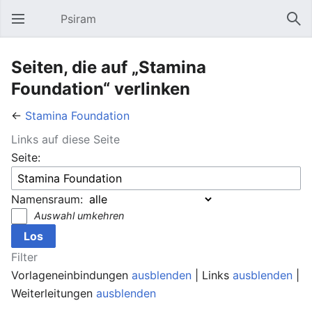
Psiram
Hauptmenü öffnen
Suc
Seiten, die auf „Stamina
Foundation“ verlinken
←
Stamina Foundation
Links auf diese Seite
Seite:
Namensraum:
Auswahl umkehren
Filter
Vorlageneinbindungen
ausblenden
| Links
ausblenden
|
Weiterleitungen
ausblenden