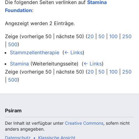
Die folgenden Seiten verlinken auf
Stamina
Foundation
:
Angezeigt werden 2 Einträge.
Zeige (vorherige 50 | nächste 50) (
20
|
50
|
100
|
250
|
500
)
Stammzellentherapie
‎
(
← Links
)
Stamina
(Weiterleitungsseite) ‎
(
← Links
)
Zeige (vorherige 50 | nächste 50) (
20
|
50
|
100
|
250
|
500
)
Psiram
Der Inhalt ist verfügbar unter
Creative Commons
, sofern nicht
anders angegeben.
Datenschutz
Klassische Ansicht