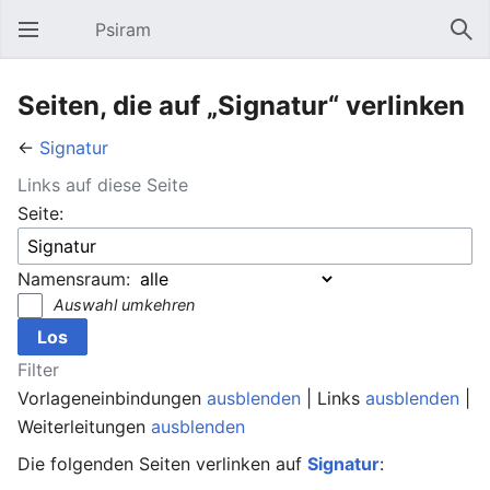
Psiram
Hauptmenü öffnen
Suc
Seiten, die auf „Signatur“ verlinken
←
Signatur
Links auf diese Seite
Seite:
Namensraum:
Auswahl umkehren
Filter
Vorlageneinbindungen
ausblenden
| Links
ausblenden
|
Weiterleitungen
ausblenden
Die folgenden Seiten verlinken auf
Signatur
: