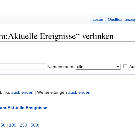
Lesen
Quelltext anze
am:Aktuelle Ereignisse“ verlinken
Namensraum:
Au
 Links
ausblenden
| Weiterleitungen
ausblenden
ram:Aktuelle Ereignisse
:
|
50
|
100
|
250
|
500
)