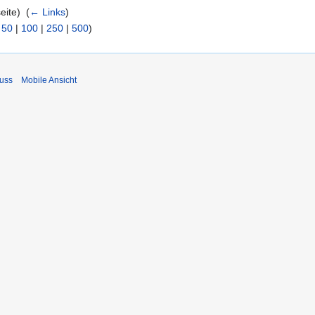
eite) ‎
(
← Links
)
|
50
|
100
|
250
|
500
)
uss
Mobile Ansicht