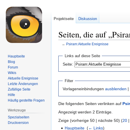
Projektseite
Diskussion
Seiten, die auf „Psir
←
Psiram:Aktuelle Ereignisse
Zur
Zur
Links auf diese Seite
Hauptseite
Navigation
Suche
Blog
Seite:
springen
springen
Forum
Wikis
Aktuelle Ereignisse
Filter
Letzte Änderungen
Vorlageneinbindungen
ausblenden
|
Zufällige Seite
Hilfe
Häufig gestellte Fragen
Die folgenden Seiten verlinken auf
Psi
Werkzeuge
Angezeigt werden 2 Einträge.
Spezialseiten
Zeige (vorherige 50 | nächste 50) (
20
Druckversion
Hauptseite
‎
(
← Links
)