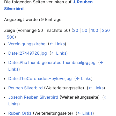
Die folgenden Seiten verlinken auf
J. Reuben
Silverbird
:
Angezeigt werden 9 Einträge.
Zeige (vorherige 50 | nächste 50) (
20
|
50
|
100
|
250
|
500
)
Vereinigungskirche
‎
(
← Links
)
Datei:27449728.jpg
‎
(
← Links
)
Datei:PhpThumb generated thumbnailjpg.jpg
‎
(
←
Links
)
Datei:TheCoronadosHeylove.jpg
‎
(
← Links
)
Reuben Silverbird
(Weiterleitungsseite) ‎
(
← Links
)
Joseph Reuben Silverbird
(Weiterleitungsseite) ‎
(
←
Links
)
Ruben Ortiz
(Weiterleitungsseite) ‎
(
← Links
)