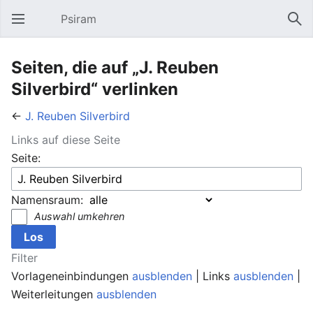
Psiram
Hauptmenü öffnen
Suc
Seiten, die auf „J. Reuben
Silverbird“ verlinken
←
J. Reuben Silverbird
Links auf diese Seite
Seite:
Namensraum:
Auswahl umkehren
Filter
Vorlageneinbindungen
ausblenden
| Links
ausblenden
|
Weiterleitungen
ausblenden