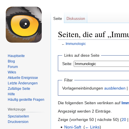
Seite
Diskussion
Seiten, die auf „Imm
←
Immunologic
Zur
Zur
Links auf diese Seite
Hauptseite
Navigation
Suche
Blog
Seite:
springen
springen
Forum
Wikis
Aktuelle Ereignisse
Filter
Letzte Änderungen
Vorlageneinbindungen
ausblenden
|
Zufällige Seite
Hilfe
Häufig gestellte Fragen
Die folgenden Seiten verlinken auf
Imm
Werkzeuge
Angezeigt werden 2 Einträge.
Spezialseiten
Zeige (vorherige 50 | nächste 50) (
20
Druckversion
Noni-Saft
‎
(
← Links
)