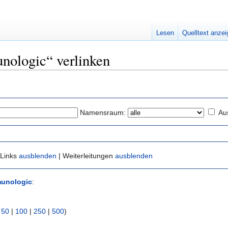
Lesen
Quelltext anze
unologic“ verlinken
Namensraum:
Au
 Links
ausblenden
| Weiterleitungen
ausblenden
unologic
:
|
50
|
100
|
250
|
500
)