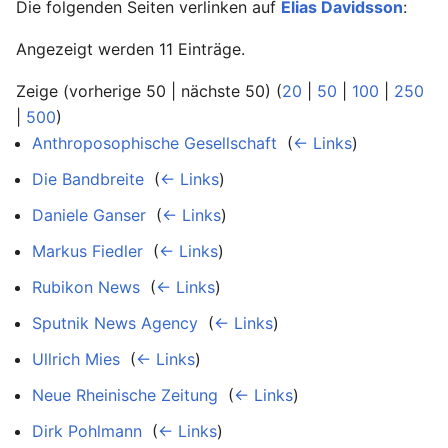
Die folgenden Seiten verlinken auf
Elias Davidsson
:
Angezeigt werden 11 Einträge.
Zeige (vorherige 50 | nächste 50) (
20
|
50
|
100
|
250
|
500
)
Anthroposophische Gesellschaft
‎
(
← Links
)
Die Bandbreite
‎
(
← Links
)
Daniele Ganser
‎
(
← Links
)
Markus Fiedler
‎
(
← Links
)
Rubikon News
‎
(
← Links
)
Sputnik News Agency
‎
(
← Links
)
Ullrich Mies
‎
(
← Links
)
Neue Rheinische Zeitung
‎
(
← Links
)
Dirk Pohlmann
‎
(
← Links
)