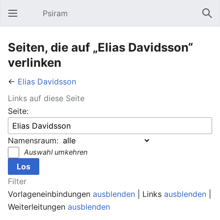
Psiram
Hauptmenü öffnen
Suc
Seiten, die auf „Elias Davidsson“
verlinken
←
Elias Davidsson
Links auf diese Seite
Seite:
Namensraum:
Auswahl umkehren
Filter
Vorlageneinbindungen
ausblenden
| Links
ausblenden
|
Weiterleitungen
ausblenden