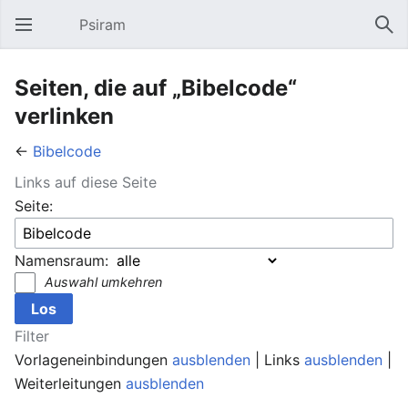
Psiram
Hauptmenü öffnen
Suc
Seiten, die auf „Bibelcode“
verlinken
←
Bibelcode
Links auf diese Seite
Seite:
Namensraum:
Auswahl umkehren
Filter
Vorlageneinbindungen
ausblenden
| Links
ausblenden
|
Weiterleitungen
ausblenden