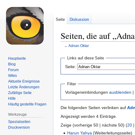
Seite
Diskussion
Seiten, die auf „Adna
←
Adnan Oktar
Zur
Zur
Links auf diese Seite
Hauptseite
Navigation
Suche
Blog
Seite:
springen
springen
Forum
Wikis
Aktuelle Ereignisse
Filter
Letzte Änderungen
Vorlageneinbindungen
ausblenden
|
Zufällige Seite
Hilfe
Häufig gestellte Fragen
Die folgenden Seiten verlinken auf
Adn
Werkzeuge
Angezeigt werden 4 Einträge.
Spezialseiten
Zeige (vorherige 50 | nächste 50) (
20
Druckversion
Harun Yahya
(Weiterleitungsseite) ‎