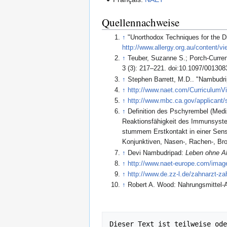
Quellennachweise
↑
"Unorthodox Techniques for the D
http://www.allergy.org.au/content/v
↑
Teuber, Suzanne S.; Porch-Curren,
3 (3): 217–221. doi:10.1097/00130
↑
Stephen Barrett, M.D.. "Nambudri
↑
http://www.naet.com/CurriculumVi
↑
http://www.mbc.ca.gov/applicant
↑
Definition des Pschyrembel (Medi
Reaktionsfähigkeit des Immunsystem
stummem Erstkontakt in einer Sensi
Konjunktiven, Nasen-, Rachen-, B
↑
Devi Nambudripad:
Leben ohne Al
↑
http://www.naet-europe.com/image
↑
http://www.de.zz-l.de/zahnarzt-za
↑
Robert A. Wood: Nahrungsmittel-
Dieser Text ist teilweise ode