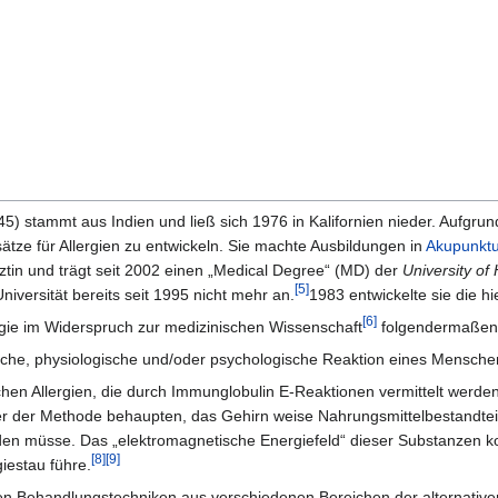
5) stammt aus Indien und ließ sich 1976 in Kalifornien nieder. Aufgru
tze für Allergien zu entwickeln. Sie machte Ausbildungen in
Akupunktu
Ärztin und trägt seit 2002 einen „Medical Degree“ (MD) der
University of
[5]
niversität bereits seit 1995 nicht mehr an.
1983 entwickelte sie die h
[6]
ergie im Widerspruch zur medizinischen Wissenschaft
folgendermaßen
ysische, physiologische und/oder psychologische Reaktion eines Mensch
hen Allergien, die durch Immunglobulin E-Reaktionen vermittelt werde
r der Methode behaupten, das Gehirn weise Nahrungsmittelbestandteil
rden müsse. Das „elektromagnetische Energiefeld“ dieser Substanzen ko
[8]
[9]
iestau führe.
n Behandlungstechniken aus verschiedenen Bereichen der alternativen 