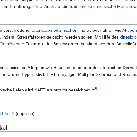
e und Ernährungslehre. Auch auf die
traditionelle chinesische Medizin
wi
m verschiedener
alternativmedizinischer
Therapieverfahren wie
Akupun
, indem "Stressfaktoren gelöscht" werden sollen. Mit Hilfe des
kinesiol
st "auslösende Faktoren" der Beschwerden bestimmt werden. Anschließe
klassischen Allergien wie Heuschnupfen oder der atopischen Dermatit
s Crohn, Hyperaktivität, Fibromyalgie, Multipler Sklerose und Rheum
[10]
nische Laien wird NAET als nutzlos bezeichnet.
t.html
(englisch)
kel