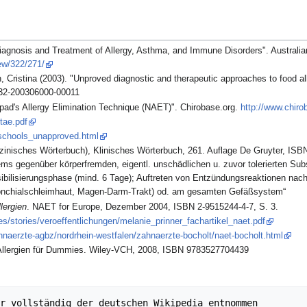
iagnosis and Treatment of Allergy, Asthma, and Immune Disorders". Australian
iew/322/271/
 Cristina (2003). "Unproved diagnostic and therapeutic approaches to food all
832-200306000-00011
pad's Allergy Elimination Technique (NAET)". Chirobase.org.
http://www.chir
tae.pdf
/schools_unapproved.html
zinisches Wörterbuch), Klinisches Wörterbuch, 261. Auflage De Gruyter, ISB
s gegenüber körperfremden, eigentl. unschädlichen u. zuvor tolerierten Subst
bilisierungsphase (mind. 6 Tage); Auftreten von Entzündungsreaktionen nach
ronchialschleimhaut, Magen-Darm-Trakt) od. am gesamten Gefäßsystem“
lergien
. NAET for Europe, Dezember 2004, ISBN 2-9515244-4-7, S. 3.
s/stories/veroeffentlichungen/melanie_prinner_fachartikel_naet.pdf
hnaerzte-agbz/nordrhein-westfalen/zahnaerzte-bocholt/naet-bocholt.html
Allergien für Dummies. Wiley-VCH, 2008, ISBN 9783527704439
r vollständig der deutschen Wikipedia entnommen