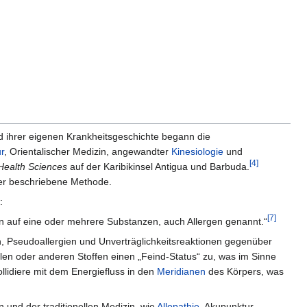
nd ihrer eigenen Krankheitsgeschichte begann die
r
, Orientalischer Medizin, angewandter
Kinesiologie
und
[4]
 Health Sciences
auf der Karibikinsel Antigua und Barbuda.
ier beschriebene Methode.
:
[7]
en auf eine oder mehrere Substanzen, auch Allergen genannt.“
n, Pseudoallergien und Unverträglichkeitsreaktionen gegenüber
en oder anderen Stoffen einen „Feind-Status“ zu, was im Sinne
llidiere mit dem Energiefluss in den
Meridianen
des Körpers, was
und der traditionellen Medizin, wie
Allopathie
, Akupunktur,