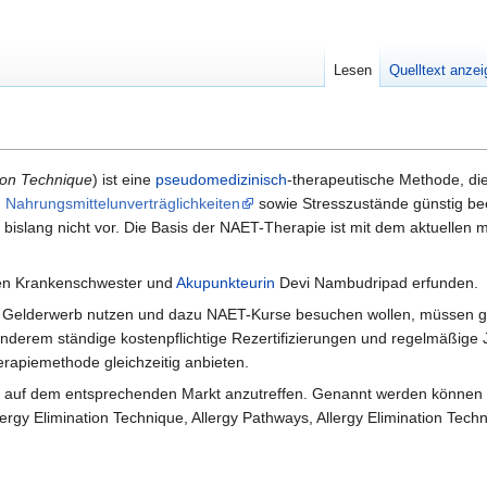
Lesen
Quelltext anze
ion Technique
) ist eine
pseudomedizinisch
-therapeutische Methode, die
h
Nahrungsmittelunverträglichkeiten
sowie Stresszustände günstig bee
 bislang nicht vor. Die Basis der NAET-Therapie ist mit dem aktuellen m
en Krankenschwester und
Akupunkteurin
Devi Nambudripad erfunden.
 Gelderwerb nutzen und dazu NAET-Kurse besuchen wollen, müssen 
anderem ständige kostenpflichtige Rezertifizierungen und regelmäßige 
erapiemethode gleichzeitig anbieten.
r auf dem entsprechenden Markt anzutreffen. Genannt werden können
ergy Elimination Technique, Allergy Pathways, Allergy Elimination Techni