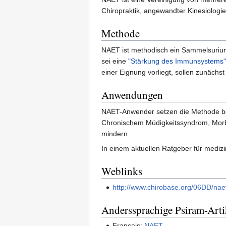
Chiropraktik, angewandter Kinesiologi
Methode
NAET ist methodisch ein Sammelsuriu
sei eine
"Stärkung des Immunsystems"
einer Eignung vorliegt, sollen zunäch
Anwendungen
NAET-Anwender setzen die Methode bei 
Chronischem Müdigkeitssyndrom, Morbu
mindern.
In einem aktuellen Ratgeber für medizi
Weblinks
http://www.chirobase.org/06DD/nae
Anderssprachige Psiram-Arti
Français:
NAET