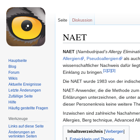
Seite
Diskussion
NAET
Zur
Zur
NAET
(
Nambudripad’s Allergy Eliminat
Navigation
Suche
Allergien
,
Pseudoallergien
als auc
Hauptseite
springen
springen
wissenschaftlicher Nachweis dafür liegt
Blog
[1]
[2]
[3]
Einklang zu bringen.
Forum
Wikis
Die NAET wurde 1983 von der indisch
Aktuelle Ereignisse
NAET-Anwender, die die Methode zum
Letzte Änderungen
Zufällige Seite
Erklärungen unterzeichnen, die unter 
Hilfe
dieser Personenkreis keine weitere Th
Häufig gestellte Fragen
Inzwischen sind zahlreiche Nachahme
Werkzeuge
Allergies, Berg technique, Advanced All
Links auf diese Seite
Inhaltsverzeichnis
Änderungen an
verlinkten Seiten
1
Entwicklerin und Theorie