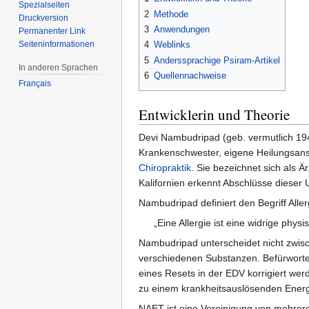
Spezialseiten
2
Methode
Druckversion
3
Anwendungen
Permanenter Link
Seiten­informationen
4
Weblinks
5
Anderssprachige Psiram-Artikel
In anderen Sprachen
6
Quellennachweise
Français
Entwicklerin und Theorie
Devi Nambudripad (geb. vermutlich 194
Krankenschwester, eigene Heilungsansä
Chiropraktik
. Sie bezeichnet sich als 
Kalifornien erkennt Abschlüsse dieser U
Nambudripad definiert den Begriff All
„Eine Allergie ist eine widrige ph
Nambudripad unterscheidet nicht zwisc
verschiedenen Substanzen. Befürworte
eines Resets in der EDV korrigiert we
zu einem krankheitsauslösenden Energ
NAET ist eine Vereinigung von mehrere