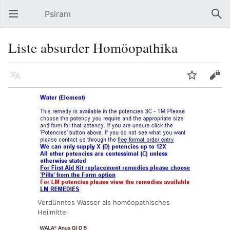
Psiram
Hauptmenü öffnen
Suc
Liste absurder Homöopathika
Sprache
Beobachten
Bearbeiten
Verdünntes Wasser als homöopathisches
Heilmittel