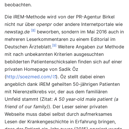
beobachten.
Die iREM-Methode wird von der PR-Agentur Birkel
nicht nur über
openpr
oder andere Internetportale wie
[8]
newstag.de
beworben, sondern im Mai 2016 auch in
mehreren Leserkommentaren zu einem Editorial im
[9]
Deutschen Ärzteblatt.
Weitere Angaben zur Methode
mit nach unbekannten Kriterien ausgesuchten
bebilderten Patientenschicksalen finden sich auf einer
privaten Homepage von Sadik Öz
(
http://soezmed.com/
). Öz stellt dabei einen
angeblich dank iREM geheilten 50-jährigen Patienten
mit Nierenzellkrebs vor, der aus dem familiären
Umfeld stammt (Zitat:
A 50 year-old male patient (a
friend of our family)
). Der Leser seiner privaten
Webseite muss dabei selbst durch aufmerksames
Lesen der Krankengeschichte in Erfahrung bringen,
dass der Patient ein Jahr zuvor (2015) operiert wurde