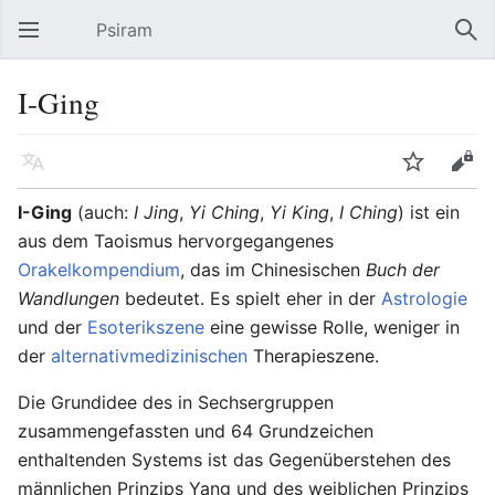
Psiram
Hauptmenü öffnen
Suc
I-Ging
Sprache
Beobachten
Bearbeiten
I-Ging
(auch:
I Jing
,
Yi Ching
,
Yi King
,
I Ching
) ist ein
aus dem Taoismus hervorgegangenes
Orakelkompendium
, das im Chinesischen
Buch der
Wandlungen
bedeutet. Es spielt eher in der
Astrologie
und der
Esoterikszene
eine gewisse Rolle, weniger in
der
alternativmedizinischen
Therapieszene.
Die Grundidee des in Sechsergruppen
zusammengefassten und 64 Grundzeichen
enthaltenden Systems ist das Gegenüberstehen des
männlichen Prinzips Yang und des weiblichen Prinzips