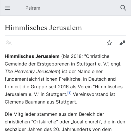
Psiram
Hauptmenü öffnen
Suc
Himmlisches Jerusalem
Sprache
Beobachten
Bearbeiten
Himmlisches Jerusalem
(bis 2018: "Christliche
Gemeinde der Erstgeborenen in Stuttgart e. V.", engl.
The Heavenly Jerusalem
) ist der Name einer
fundamentalchristlichen Freikirche. In Deutschland
firmiert die Gruppe seit 2016 als Verein "Himmlisches
[1]
Jerusalem e. V." in Stuttgart.
Vereinsvorstand ist
Clemens Baumann aus Stuttgart.
Die Mitglieder stammen aus dem Bereich der
christlichen "Ortskirche" oder „local church“, die in den
sechziger Jahren des 20. Jahrhunderts von dem