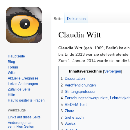
Seite
Diskussion
Claudia Witt
Zur
Zur
Claudia Witt
(geb. 1969, Berlin) ist ei
Navigation
Suche
bis Ende 2013 war sie stellvertretende
Hauptseite
springen
springen
Zum 1. Januar 2014 wurde sie an die Un
Blog
Forum
Inhaltsverzeichnis
Wikis
Aktuelle Ereignisse
1
Dissertation
Letzte Änderungen
2
Veröffentlichungen
Zufällige Seite
3
Stiftungsprofessur
Hilfe
4
Forschungsschwerpunkte, Lehrtätigkei
Häufig gestellte Fragen
5
REDEM-Test
Werkzeuge
6
Zitate
Links auf diese Seite
7
Siehe auch
Änderungen an
8
Werke
verlinkten Seiten