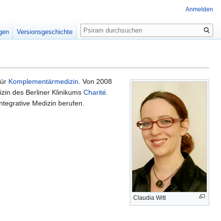
Anmelden
Suche
igen
Versionsgeschichte
für
Komplementärmedizin
. Von 2008
izin des Berliner Klinikums
Charité
.
ntegrative Medizin berufen.
Claudia Witt