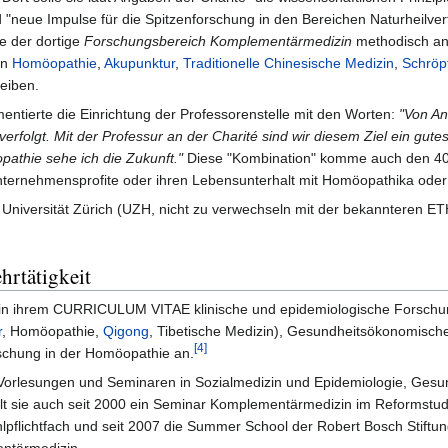
neue Impulse für die Spitzenforschung in den Bereichen Naturheilverf
e der dortige
Forschungsbereich Komplementärmedizin
methodisch ans
en
Homöopathie
,
Akupunktur
,
Traditionelle Chinesische Medizin
,
Schröp
eiben.
entierte die Einrichtung der Professorenstelle mit den Worten:
"Von An
verfolgt. Mit der Professur an der Charité sind wir diesem Ziel ein gu
athie sehe ich die Zukunft."
Diese "Kombination" komme auch den 40.00
Unternehmensprofite oder ihren Lebensunterhalt mit Homöopathika ode
Universität Zürich (UZH, nicht zu verwechseln mit der bekannteren ET
rtätigkeit
 in ihrem CURRICULUM VITAE klinische und epidemiologische Forschu
r
, Homöopathie,
Qigong
, Tibetische Medizin), Gesundheitsökonomische
[4]
schung in der Homöopathie an.
en Vorlesungen und Seminaren in Sozialmedizin und Epidemiologie, Ge
lt sie auch seit 2000 ein Seminar Komplementärmedizin im Reformstud
flichtfach und seit 2007 die Summer School der Robert Bosch Stiftun