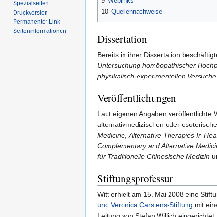
9
Weblinks
Spezialseiten
10
Quellennachweise
Druckversion
Permanenter Link
Seiten­informationen
Dissertation
Bereits in ihrer Dissertation beschäfti
Untersuchung homöopathischer Hoch
physikalisch-experimentellen Versuche
Veröffentlichungen
Laut eigenen Angaben veröffentlichte W
alternativmedizischen oder esoterische
Medicine
,
Alternative Therapies In Hea
Complementary and Alternative Medici
für Traditionelle Chinesische Medizin
un
Stiftungsprofessur
Witt erhielt am 15. Mai 2008 eine Stif
und Veronica Carstens-Stiftung
mit eine
Leitung von Stefan Willich eingerichtet