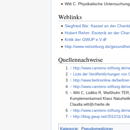
Witt C. Physikalische Untersuchu
Weblinks
Siegfried Bär: Kassel an der Charit
Hubert Rehm: Esoterik an der Char
Kritik der GWUP e.V.
http://www.netzeitung.de/gesundhe
Quellennachweise
↑
http://www.carstens-stiftung.de/
↑
Liste der Veröffentlichungen von 
↑
http://www.berlinonline.de/berlin
↑
http://www.carstens-stiftung.de/
↑
Witt C, Lüdtke R, Weißhuhn TER, 
Komplementarmed Klass Naturheilkd.
Claudia.witt@charite.de
↑
http://www.carstens-stiftung.de/
↑
http://blog.gwup.net/2012/11/13
Kategorie
:
Pseudomediziner