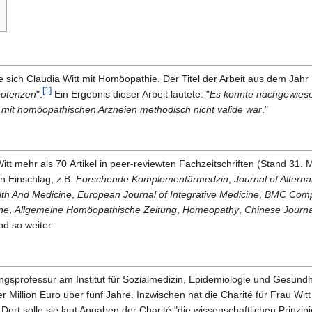
gte sich Claudia Witt mit Homöopathie. Der Titel der Arbeit aus dem Jahr
[1]
potenzen
".
Ein Ergebnis dieser Arbeit lautete: "
Es konnte nachgewiesen
 mit homöopathischen Arzneien methodisch nicht valide war
."
itt mehr als 70 Artikel in peer-reviewten Fachzeitschriften (Stand 31. 
n Einschlag, z.B.
Forschende Komplementärmedzin
,
Journal of Alter
lth And Medicine
,
European Journal of Integrative Medicine
,
BMC Compl
ne
,
Allgemeine Homöopathische Zeitung
,
Homeopathy
,
Chinese Journal
d so weiter.
tungsprofessur am Institut für Sozialmedizin, Epidemiologie und Gesund
r Million Euro über fünf Jahre. Inzwischen hat die Charité für Frau Witt
. Dort solle sie laut Angaben der Charité "die wissenschaftlichen Prinzi