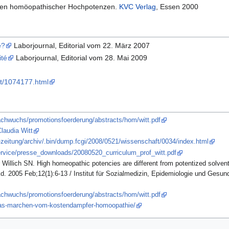
ngen homöopathischer Hochpotenzen.
KVC Verlag
, Essen 2000
é?
Laborjournal, Editorial vom 22. März 2007
ité
Laborjournal, Editorial vom 28. Mai 2009
it/1074177.html
nachwuchs/promotionsfoerderung/abstracts/hom/witt.pdf
Claudia Witt
er-zeitung/archiv/.bin/dump.fcgi/2008/0521/wissenschaft/0034/index.html
service/presse_downloads/20080520_curriculum_prof_witt.pdf
Willich SN. High homeopathic potencies are different from potentized solve
 2005 Feb;12(1):6-13 / Institut für Sozialmedizin, Epidemiologie und Gesund
nachwuchs/promotionsfoerderung/abstracts/hom/witt.pdf
/das-marchen-vom-kostendampfer-homoopathie/