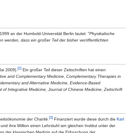
 1999 an der Humbold-Universität Berlin lautet: "
Physikalische
 werden, dass ein großer Teil der bisher veröffentlichten
[2]
Mai 2009).
Ein großer Teil dieser Zeitschriften hat einen
native and Complementary Medicine
,
Complementary Therapies in
ementary and Alternative Medicine
,
Evidence-Based
 of Integrative Medicine
,
Journal of Chinese Medicine
,
Zeitschrift
[3]
heitsökonomie der Charité.
Finanziert wurde diese durch die
Karl
 und ihre Million einen Lehrstuhl am gleichen Institut unter der
pien der klassischen Medizin auf die Erforschung der