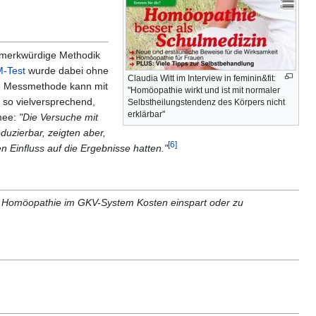
e merkwürdige Methodik
-Test
wurde dabei ohne
Claudia Witt im Interview in feminin&fit:
ese Messmethode kann mit
"Homöopathie wirkt und ist mit normaler
 so vielversprechend,
Selbstheilungstendenz des Körpers nicht
erklärbar"
mee:
"Die Versuche mit
uzierbar, zeigten aber,
[6]
 Einfluss auf die Ergebnisse hatten."
 ob Homöopathie im GKV-System Kosten einspart oder zu