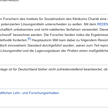
ntärmedizin.
 Forschern des Instituts für Sozialmedizin des Klinikums Charité ein
potenzierten Lösungsmitteln unterscheiden zu wollen. Mit dem
REDEM
chaftlich unbekanntes und nicht-validiertes Verfahren verwendet. Di
uchsvoll" bezeichnet werden. Die Forscher fanden indes die Ergebnisse
[5]
ethodik forderten.
Hauptautorin Witt kam dabei zu folgendem Resü
ch innovativem Standard durchgeführt wurden, waren zum Teil reprod
s Lösungsmittel und die Lagerungsdauer der Proben einen maßgeblichen
lage ist für Deutschland bisher nicht zufriedenstellend beantwortet,
aftlichen Lehr- und Forschungsinhalten