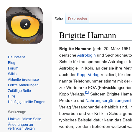
Seite
Diskussion
Brigitte Hamann
Zur
Zur
Brigitte Hamann
(geb. 20. März 1951 
Navigation
Suche
deutsche
Astrologin
und Sachbuchautori
Hauptseite
springen
springen
Schule für transpersonale Astrologie. 
Blog
Astrologie" in Köln, an der sie ihre M
Forum
Wikis
auch der
Kopp Verlag
residiert, für de
Aktuelle Ereignisse
nannte Telefonnummer stimmt mit der d
Letzte Änderungen
zur Wortmarke EOA (Entwicklungsorien
Zufällige Seite
[1]
Kopp Verlags.
Seitdem Brigitte Haman
Hilfe
Produkte und
Nahrungsergänzungsmitt
Häufig gestellte Fragen
Verlag Versandhandel erhältlich sind.
Werkzeuge
beworben und vor Kritik in Schutz ge
Links auf diese Seite
typisches Beispiel dafür kann das Desi
Änderungen an
werden, vor dem Behörden weltweit w
verlinkten Seiten