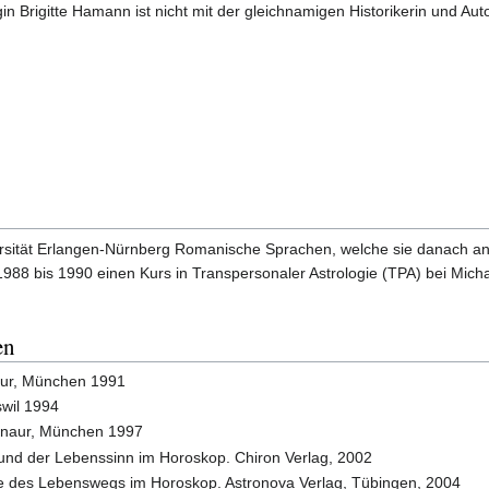
login Brigitte Hamann ist nicht mit der gleichnamigen Historikerin und A
ersität Erlangen-Nürnberg Romanische Sprachen, welche sie danach an u
988 bis 1990 einen Kurs in Transpersonaler Astrologie (TPA) bei Micha
en
aur, München 1991
swil 1994
Knaur, München 1997
 und der Lebenssinn im Horoskop. Chiron Verlag, 2002
e des Lebenswegs im Horoskop. Astronova Verlag, Tübingen, 2004