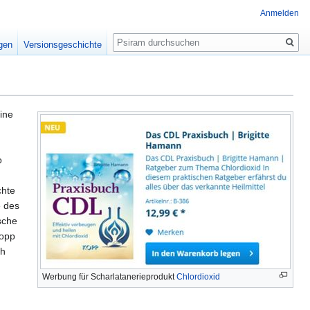
Anmelden
Suche
igen
Versionsgeschichte
ine
o
chte
e des
sche
Kopp
ch
Werbung für Scharlatanerieprodukt
Chlordioxid