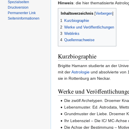
Spezialseiten
Hinweis
: die hier thematisierte Astro
Druckversion
Permanenter Link
Inhaltsverzeichnis
Seiten­informationen
1
Kurzbiographie
2
Werke und Veröffentlichungen
3
Weblinks
4
Quellennachweise
Kurzbiographie
Brigitte Hamann studierte an der Univ
mit der
Astrologie
und absolvierte von 1
sie in Rottenburg am Neckar.
Werke und Veröffentlichung
Die zwölf Archetypen. Droemer Kn
Lebensmuster. Ed. Astrodata, Wett
Grundmuster der Liebe. Droemer 
Ihr Lebensziel – Die IC/ MC-Achse
Die Achse der Bestimmung – Motiv