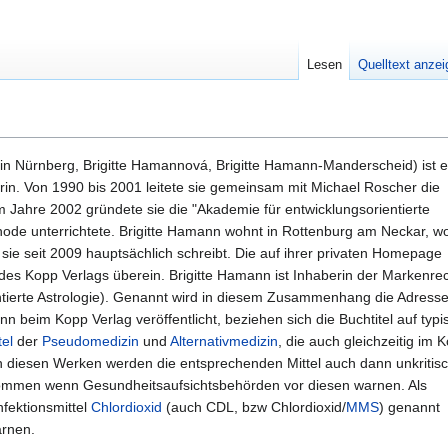
Lesen
Quelltext anze
in Nürnberg, Brigitte Hamannová, Brigitte Hamann-Manderscheid) ist e
n. Von 1990 bis 2001 leitete sie gemeinsam mit Michael Roscher die
Im Jahre 2002 gründete sie die "Akademie für entwicklungsorientierte
ethode unterrichtete. Brigitte Hamann wohnt in Rottenburg am Neckar, w
n sie seit 2009 hauptsächlich schreibt. Die auf ihrer privaten Homepage
es Kopp Verlags überein. Brigitte Hamann ist Inhaberin der Markenre
tierte Astrologie). Genannt wird in diesem Zusammenhang die Adress
n beim Kopp Verlag veröffentlicht, beziehen sich die Buchtitel auf typi
el
der
Pseudomedizin
und
Alternativmedizin
, die auch gleichzeitig im 
 In diesen Werken werden die entsprechenden Mittel auch dann unkritis
nommen wenn Gesundheitsaufsichtsbehörden vor diesen warnen. Als
nfektionsmittel
Chlordioxid
(auch CDL, bzw Chlordioxid/
MMS
) genannt
arnen.