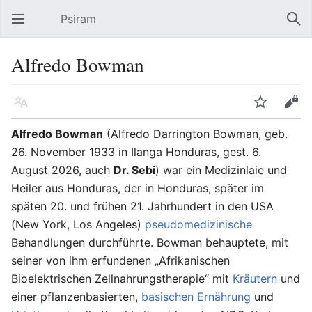
Psiram
Hauptmenü öffnen
Suc
Alfredo Bowman
Sprache
Beobachten
Bearbeiten
Alfredo Bowman
(Alfredo Darrington Bowman, geb.
26. November 1933 in Ilanga Honduras, gest. 6.
August 2026, auch
Dr. Sebi
) war ein Medizinlaie und
Heiler aus Honduras, der in Honduras, später im
späten 20. und frühen 21. Jahrhundert in den USA
(New York, Los Angeles)
pseudomedizinische
Behandlungen durchführte. Bowman behauptete, mit
seiner von ihm erfundenen „Afrikanischen
Bioelektrischen Zellnahrungstherapie“ mit
Kräutern
und
einer pflanzenbasierten,
basischen Ernährung
und