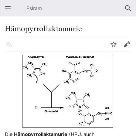
Psiram
Hauptmenü öffnen
Suc
Hämopyrrollaktamurie
Sprache
Beobachten
Bearbeiten
Die
Hämopyrrollaktamurie
(HPU, auch