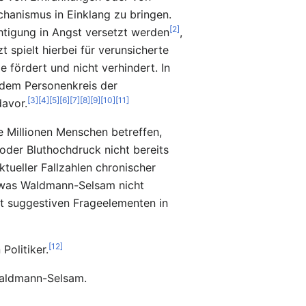
anismus in Einklang zu bringen.
[2]
htigung in Angst versetzt werden
,
 spielt hierbei für verunsicherte
 fördert und nicht verhindert. In
i dem Personenkreis der
[3]
[4]
[5]
[6]
[7]
[8]
[9]
[10]
[11]
davor.
e Millionen Menschen betreffen,
oder Bluthochdruck nicht bereits
tueller Fallzahlen chronischer
 was Waldmann-Selsam nicht
it suggestiven Frageelementen in
[12]
Politiker.
 Waldmann-Selsam.