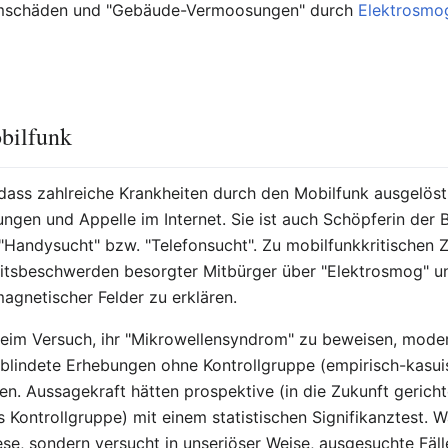
aumschäden und "Gebäude-Vermoosungen" durch
Elektrosmo
obilfunk
ass zahlreiche Krankheiten durch den Mobilfunk ausgelöst
lungen und Appelle im Internet. Sie ist auch Schöpferin de
"Handysucht" bzw. "Telefonsucht". Zu mobilfunkkritischen 
tsbeschwerden besorgter Mitbürger über "Elektrosmog" un
gnetischer Felder zu erklären.
eim Versuch, ihr "Mikrowellensyndrom" zu beweisen, moder
blindete Erhebungen ohne Kontrollgruppe (empirisch-kasui
en. Aussagekraft hätten prospektive (in die Zukunft gerich
s Kontrollgruppe) mit einem statistischen Signifikanztest.
se, sondern versucht in unseriöser Weise, ausgesuchte Fäl