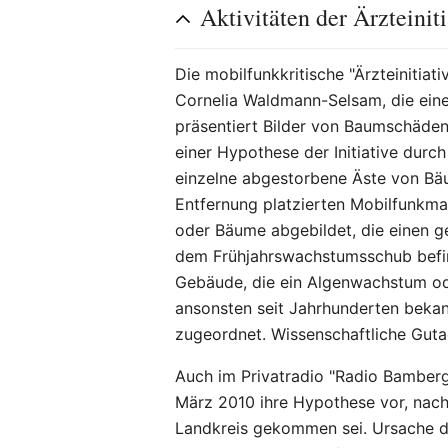
Aktivitäten der Ärzteini
Die mobilfunkkritische "Ärzteinitiat
Cornelia Waldmann-Selsam, die ein
präsentiert Bilder von Baumschäd
einer Hypothese der Initiative durc
einzelne abgestorbene Äste von Bäu
Entfernung platzierten Mobilfunkm
oder Bäume abgebildet, die einen 
dem Frühjahrswachstumsschub befi
Gebäude, die ein Algenwachstum od
ansonsten seit Jahrhunderten bek
zugeordnet. Wissenschaftliche Guta
Auch im Privatradio "Radio Bamberg"
März 2010 ihre Hypothese vor, nac
Landkreis gekommen sei. Ursache de