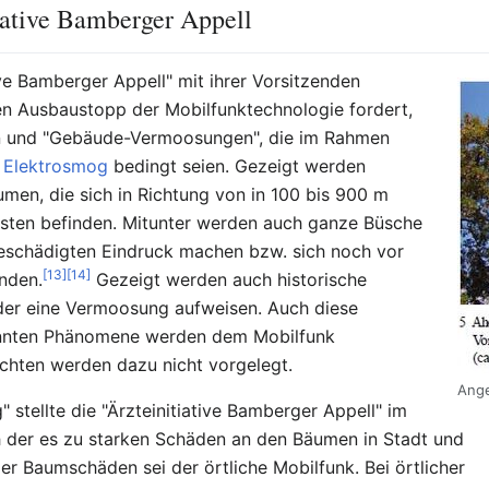
tiative Bamberger Appell
ive Bamberger Appell" mit ihrer Vorsitzenden
en Ausbaustopp der Mobilfunktechnologie fordert,
en und "Gebäude-Vermoosungen", die im Rahmen
h
Elektrosmog
bedingt seien. Gezeigt werden
men, die sich in Richtung von in 100 bis 900 m
asten befinden. Mitunter werden auch ganze Büsche
geschädigten Eindruck machen bzw. sich noch vor
[13]
[14]
nden.
Gezeigt werden auch historische
er eine Vermoosung aufweisen. Auch diese
annten Phänomene werden dem Mobilfunk
chten werden dazu nicht vorgelegt.
Ange
 stellte die "Ärzteinitiative Bamberger Appell" im
h der es zu starken Schäden an den Bäumen in Stadt und
r Baumschäden sei der örtliche Mobilfunk. Bei örtlicher