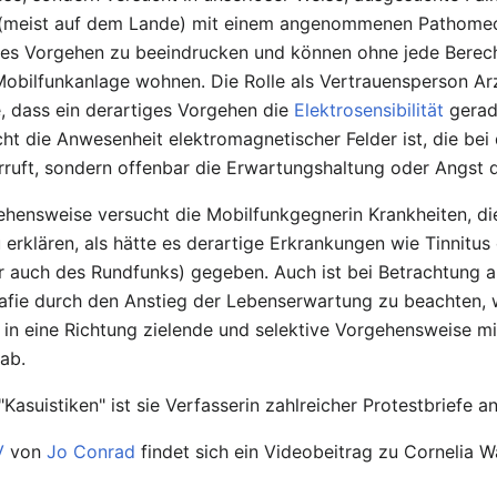
(meist auf dem Lande) mit einem angenommenen Pathomech
iges Vorgehen zu beeindrucken und können ohne jede Berec
Mobilfunkanlage wohnen. Die Rolle als Vertrauensperson Arzt
e, dass ein derartiges Vorgehen die
Elektrosensibilität
gerade
icht die Anwesenheit elektromagnetischer Felder ist, die be
ruft, sondern offenbar die Erwartungshaltung oder Angst 
ehensweise versucht die Mobilfunkgegnerin Krankheiten, di
rklären, als hätte es derartige Erkrankungen wie Tinnitus 
 auch des Rundfunks) gegeben. Auch ist bei Betrachtung ak
afie durch den Anstieg der Lebenserwartung zu beachten,
e in eine Richtung zielende und selektive Vorgehensweise m
ab.
asuistiken" ist sie Verfasserin zahlreicher Protestbriefe an 
V
von
Jo Conrad
findet sich ein Videobeitrag zu Cornelia