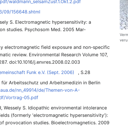
/pdf/waldmann_selsamZusf.1.Okt.2.pdf
06/09/156648.shtml
ely S. Electromagnetic hypersensitivity: a
ion studies. Psychosom Med. 2005 Mar-
Verm
veru
cy electromagnetic field exposure and non-specific
ematic review. Environmental Research Volume 107,
287. doi:10.1016/j.envres.2008.02.003
meinschaft Funk e.V. (Sept. 2006)
, S.28
 für Arbeitsschutz und Arbeitsmedizin in Berlin
baua.de/nn_49914/de/Themen-von-A-
df/Vortrag-05.pdf
, Wessely S. Idiopathic environmental intolerance
ields (formerly 'electromagnetic hypersensitivity'):
of provocation studies. Bioelectromagnetics. 2009