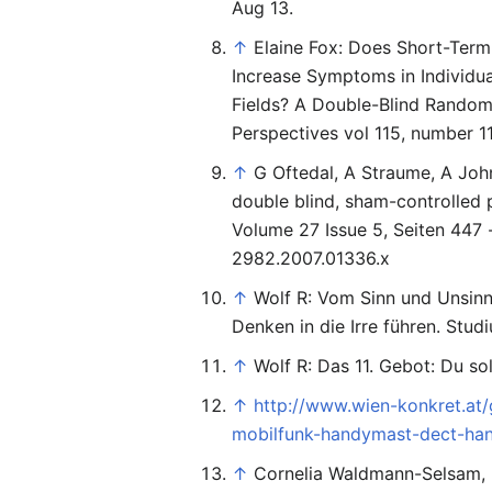
Aug 13.
↑
Elaine Fox: Does Short-Term
Increase Symptoms in Individua
Fields? A Double-Blind Random
Perspectives vol 115, number 
↑
G Oftedal, A Straume, A Joh
double blind, sham-controlled 
Volume 27 Issue 5, Seiten 447 
2982.2007.01336.x
↑
Wolf R: Vom Sinn und Unsin
Denken in die Irre führen. Stu
↑
Wolf R: Das 11. Gebot: Du so
↑
http://www.wien-konkret.at
mobilfunk-handymast-dect-ha
↑
Cornelia Waldmann-Selsam,