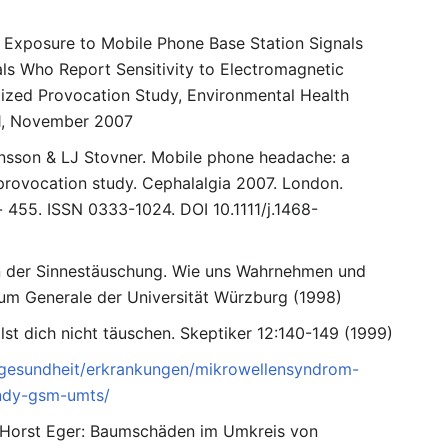
 Exposure to Mobile Phone Base Station Signals
ls Who Report Sensitivity to Electromagnetic
ized Provocation Study, Environmental Health
11, November 2007
nsson & LJ Stovner. Mobile phone headache: a
provocation study. Cephalalgia 2007. London.
- 455. ISSN 0333-1024. DOI 10.1111/j.1468-
n der Sinnestäuschung. Wie uns Wahrnehmen und
dium Generale der Universität Würzburg (1998)
llst dich nicht täuschen. Skeptiker 12:140-149 (1999)
/gesundheit/erkrankungen/mikrowellensyndrom-
ndy-gsm-umts/
 Horst Eger: Baumschäden im Umkreis von