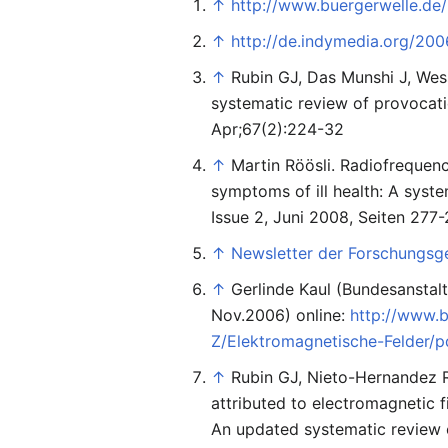
↑
http://www.buergerwelle.de
↑
http://de.indymedia.org/20
↑
Rubin GJ, Das Munshi J, Wess
systematic review of provocat
Apr;67(2):224-32
↑
Martin Röösli. Radiofrequen
symptoms of ill health: A syst
Issue 2, Juni 2008, Seiten 277-
↑
Newsletter der Forschungsge
↑
Gerlinde Kaul (Bundesanstalt
Nov.2006) online:
http://www.
Z/Elektromagnetische-Felder/p
↑
Rubin GJ, Nieto-Hernandez R
attributed to electromagnetic f
An updated systematic review 