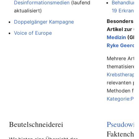
Desinformationsmedien
(laufend
Behandlung
aktualisiert)
19 Erkranku
Besonders au
Doppelgänger Kampagne
Artikel zur
G
Voice of Europe
Medizin
(GNM
Ryke Geerd 
Mehrere Artik
thematisiere
Krebstherapi
relevanten p
Methoden find
Kategorie:Ps
Beutelschneiderei
Pseudowis
Faktenche