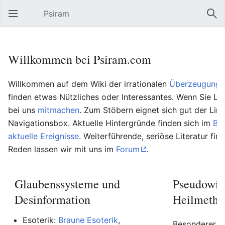
Psiram
Hauptmenü öffnen
Suc
Willkommen bei Psiram.com
Willkommen auf dem Wiki der irrationalen
Überzeugungs
finden etwas Nützliches oder Interessantes. Wenn Sie Lu
bei uns
mitmachen
. Zum Stöbern eignet sich gut der Lin
Navigationsbox. Aktuelle Hintergründe finden sich im
Bl
aktuelle Ereignisse
. Weiterführende, seriöse Literatur fin
Reden lassen wir mit uns im
Forum
.
Glaubenssysteme und
Pseudowis
Desinformation
Heilmetho
Esoterik:
Braune Esoterik
,
Besonderer Be