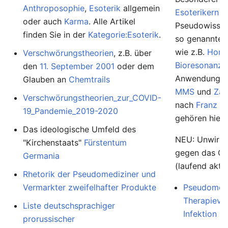
Anthroposophie
,
Esoterik
allgemein
Esoterikern
u
oder auch
Karma
. Alle Artikel
Pseudowissens
finden Sie in der
Kategorie:Esoterik
.
so genannte
wie z.B.
Homö
Verschwörungstheorien
, z.B. über
Bioresonanz
,
den
11. September 2001
oder dem
Anwendunge
Glauben an
Chemtrails
MMS
und
Zap
Verschwörungstheorien_zur_COVID-
nach
Franz K
19_Pandemie_2019-2020
gehören hierh
Das ideologische Umfeld des
NEU: Unwirk
"Kirchenstaats"
Fürstentum
gegen das Co
Germania
(laufend aktua
Rhetorik der Pseudomediziner und
Vermarkter zweifelhafter Produkte
Pseudomedi
Therapievo
Liste deutschsprachiger
Infektion
prorussischer