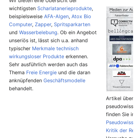
Wir bieten eine Übersicht der
wichtigsten
Scharlatanerieprodukte
,
beispielsweise
AFA-Algen
,
Atox Bio
Computer
,
Zapper
,
Spritsparkarten
und
Wasserbelebung
. Ob ein Angebot
unseriös ist, lässt sich u.a. anhand
typischer
Merkmale technisch
wirkungsloser Produkte
erkennen.
Sehr ausführlich werden auch das
Thema
Freie Energie
und die daran
anknüpfenden
Geschäftsmodelle
behandelt.
Artikel über 
pseudowissen
finden Sie in
Pseudowissen
Kritik der Rel