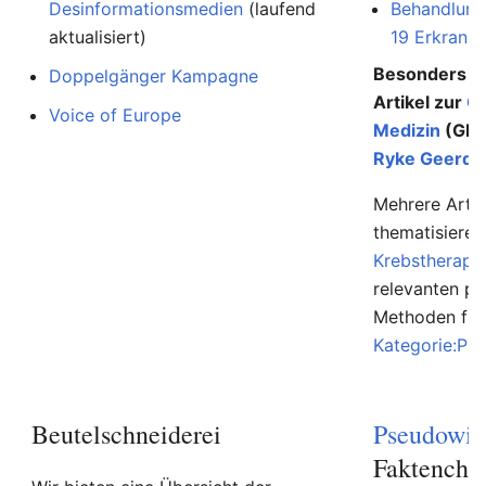
Desinformationsmedien
(laufend
Behandlung
aktualisiert)
19 Erkranku
Besonders au
Doppelgänger Kampagne
Artikel zur
G
Voice of Europe
Medizin
(GNM
Ryke Geerd 
Mehrere Artik
thematisiere
Krebstherapi
relevanten p
Methoden find
Kategorie:Ps
Beutelschneiderei
Pseudowis
Faktenche