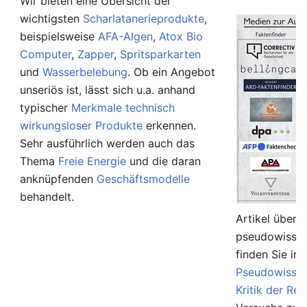
Wir bieten eine Übersicht der
wichtigsten
Scharlatanerieprodukte
,
beispielsweise
AFA-Algen
,
Atox Bio
Computer
,
Zapper
,
Spritsparkarten
und
Wasserbelebung
. Ob ein Angebot
unseriös ist, lässt sich u.a. anhand
typischer
Merkmale technisch
wirkungsloser Produkte
erkennen.
Sehr ausführlich werden auch das
Thema
Freie Energie
und die daran
anknüpfenden
Geschäftsmodelle
behandelt.
Artikel über 
pseudowissen
finden Sie in
Pseudowissen
Kritik der Rel