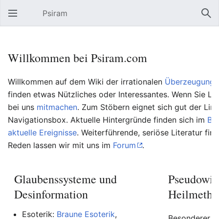
Psiram
Hauptmenü öffnen
Suc
Willkommen bei Psiram.com
Willkommen auf dem Wiki der irrationalen
Überzeugungs
finden etwas Nützliches oder Interessantes. Wenn Sie Lu
bei uns
mitmachen
. Zum Stöbern eignet sich gut der Lin
Navigationsbox. Aktuelle Hintergründe finden sich im
Bl
aktuelle Ereignisse
. Weiterführende, seriöse Literatur fin
Reden lassen wir mit uns im
Forum
.
Glaubenssysteme und
Pseudowis
Desinformation
Heilmetho
Esoterik:
Braune Esoterik
,
Besonderer Be