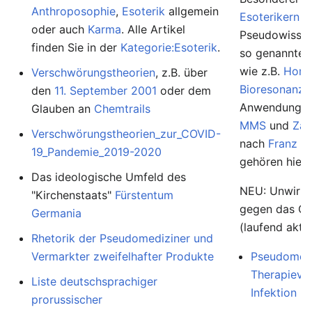
Anthroposophie
,
Esoterik
allgemein
Esoterikern
u
oder auch
Karma
. Alle Artikel
Pseudowissens
finden Sie in der
Kategorie:Esoterik
.
so genannte
wie z.B.
Homö
Verschwörungstheorien
, z.B. über
Bioresonanz
,
den
11. September 2001
oder dem
Anwendunge
Glauben an
Chemtrails
MMS
und
Zap
Verschwörungstheorien_zur_COVID-
nach
Franz K
19_Pandemie_2019-2020
gehören hierh
Das ideologische Umfeld des
NEU: Unwirk
"Kirchenstaats"
Fürstentum
gegen das Co
Germania
(laufend aktua
Rhetorik der Pseudomediziner und
Vermarkter zweifelhafter Produkte
Pseudomedi
Therapievo
Liste deutschsprachiger
Infektion
prorussischer