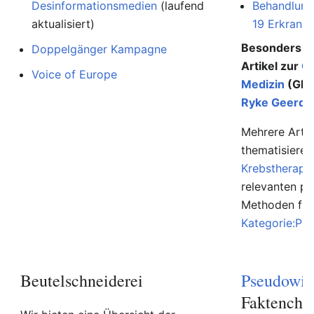
Desinformationsmedien
(laufend
Behandlung
aktualisiert)
19 Erkranku
Besonders au
Doppelgänger Kampagne
Artikel zur
G
Voice of Europe
Medizin
(GNM
Ryke Geerd 
Mehrere Artik
thematisiere
Krebstherapi
relevanten p
Methoden find
Kategorie:Ps
Beutelschneiderei
Pseudowis
Faktenche