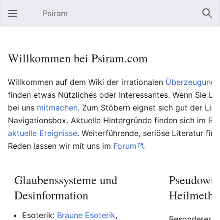
Psiram
Hauptmenü öffnen
Suc
Willkommen bei Psiram.com
Willkommen auf dem Wiki der irrationalen
Überzeugungs
finden etwas Nützliches oder Interessantes. Wenn Sie Lu
bei uns
mitmachen
. Zum Stöbern eignet sich gut der Lin
Navigationsbox. Aktuelle Hintergründe finden sich im
Bl
aktuelle Ereignisse
. Weiterführende, seriöse Literatur fin
Reden lassen wir mit uns im
Forum
.
Glaubenssysteme und
Pseudowis
Desinformation
Heilmetho
Esoterik:
Braune Esoterik
,
Besonderer Be