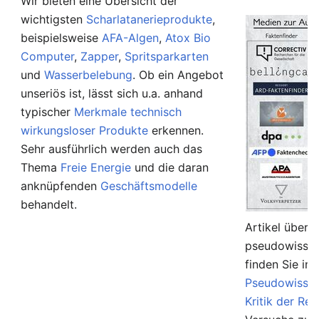
Wir bieten eine Übersicht der
wichtigsten
Scharlatanerieprodukte
,
beispielsweise
AFA-Algen
,
Atox Bio
Computer
,
Zapper
,
Spritsparkarten
und
Wasserbelebung
. Ob ein Angebot
unseriös ist, lässt sich u.a. anhand
typischer
Merkmale technisch
wirkungsloser Produkte
erkennen.
Sehr ausführlich werden auch das
Thema
Freie Energie
und die daran
anknüpfenden
Geschäftsmodelle
behandelt.
Artikel über 
pseudowissen
finden Sie in
Pseudowissen
Kritik der Rel