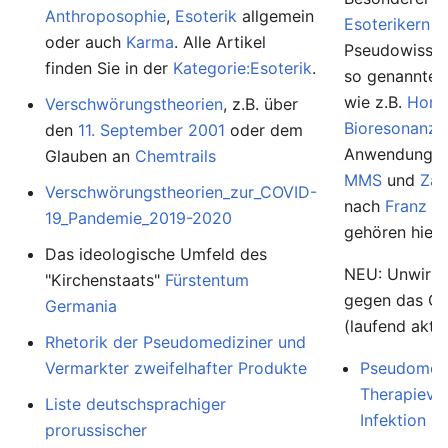
Anthroposophie
,
Esoterik
allgemein
Esoterikern
u
oder auch
Karma
. Alle Artikel
Pseudowissens
finden Sie in der
Kategorie:Esoterik
.
so genannte
wie z.B.
Homö
Verschwörungstheorien
, z.B. über
Bioresonanz
,
den
11. September 2001
oder dem
Anwendunge
Glauben an
Chemtrails
MMS
und
Zap
Verschwörungstheorien_zur_COVID-
nach
Franz K
19_Pandemie_2019-2020
gehören hierh
Das ideologische Umfeld des
NEU: Unwirk
"Kirchenstaats"
Fürstentum
gegen das Co
Germania
(laufend aktua
Rhetorik der Pseudomediziner und
Vermarkter zweifelhafter Produkte
Pseudomedi
Therapievo
Liste deutschsprachiger
Infektion
prorussischer