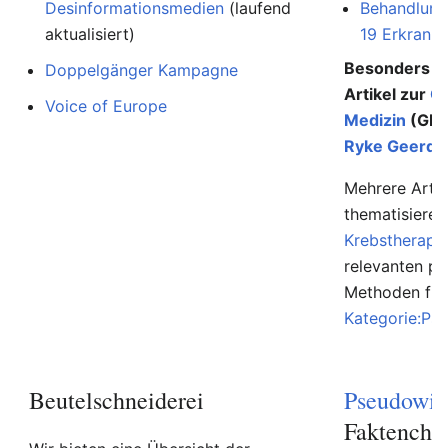
Desinformationsmedien
(laufend
Behandlung
aktualisiert)
19 Erkranku
Besonders au
Doppelgänger Kampagne
Artikel zur
G
Voice of Europe
Medizin
(GNM
Ryke Geerd 
Mehrere Artik
thematisiere
Krebstherapi
relevanten p
Methoden find
Kategorie:Ps
Beutelschneiderei
Pseudowis
Faktenche