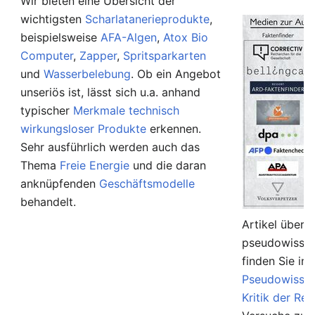
Wir bieten eine Übersicht der
wichtigsten
Scharlatanerieprodukte
,
beispielsweise
AFA-Algen
,
Atox Bio
Computer
,
Zapper
,
Spritsparkarten
und
Wasserbelebung
. Ob ein Angebot
unseriös ist, lässt sich u.a. anhand
typischer
Merkmale technisch
wirkungsloser Produkte
erkennen.
Sehr ausführlich werden auch das
Thema
Freie Energie
und die daran
anknüpfenden
Geschäftsmodelle
behandelt.
Artikel über 
pseudowissen
finden Sie in
Pseudowissen
Kritik der Rel