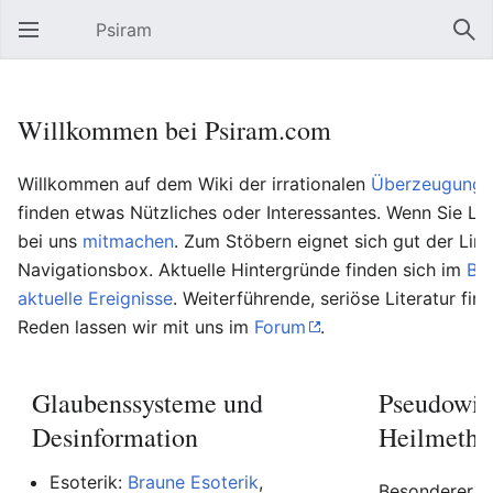
Psiram
Hauptmenü öffnen
Suc
Willkommen bei Psiram.com
Willkommen auf dem Wiki der irrationalen
Überzeugungs
finden etwas Nützliches oder Interessantes. Wenn Sie Lu
bei uns
mitmachen
. Zum Stöbern eignet sich gut der Lin
Navigationsbox. Aktuelle Hintergründe finden sich im
Bl
aktuelle Ereignisse
. Weiterführende, seriöse Literatur fin
Reden lassen wir mit uns im
Forum
.
Glaubenssysteme und
Pseudowis
Desinformation
Heilmetho
Esoterik:
Braune Esoterik
,
Besonderer Be