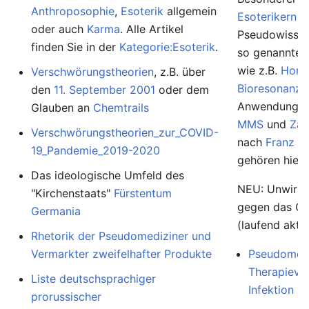
Anthroposophie
,
Esoterik
allgemein
Esoterikern
u
oder auch
Karma
. Alle Artikel
Pseudowissens
finden Sie in der
Kategorie:Esoterik
.
so genannte
wie z.B.
Homö
Verschwörungstheorien
, z.B. über
Bioresonanz
,
den
11. September 2001
oder dem
Anwendunge
Glauben an
Chemtrails
MMS
und
Zap
Verschwörungstheorien_zur_COVID-
nach
Franz K
19_Pandemie_2019-2020
gehören hierh
Das ideologische Umfeld des
NEU: Unwirk
"Kirchenstaats"
Fürstentum
gegen das Co
Germania
(laufend aktua
Rhetorik der Pseudomediziner und
Vermarkter zweifelhafter Produkte
Pseudomedi
Therapievo
Liste deutschsprachiger
Infektion
prorussischer