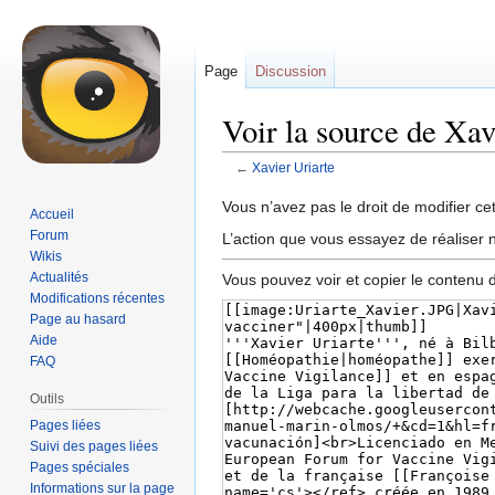
Page
Discussion
Voir la source de Xav
←
Xavier Uriarte
Aller
Aller
Vous n’avez pas le droit de modifier cet
Accueil
à
à
Forum
L’action que vous essayez de réaliser n
la
la
Wikis
navigation
recherche
Actualités
Vous pouvez voir et copier le contenu 
Modifications récentes
Page au hasard
Aide
FAQ
Outils
Pages liées
Suivi des pages liées
Pages spéciales
Informations sur la page