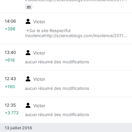
in-a-doctors-reasoning-about-vaccines/ Posted
m
by Orac (pseudo du chirurgien oncologue américain
David Gorski) on August 1, 2011
14:06
Victor
+398
→‎Sur le site Respectful
Insolencehttp://scienceblogs.com/insolence/2011/08
in-a-doctors-reasoning-about-vaccines/ Posted
by Orac (pseudo du chirurgien oncologue américain
David Gorski) on August 1, 2011
13:40
Victor
+618
aucun résumé des modifications
12:43
Victor
+160
aucun résumé des modifications
12:35
Victor
+3 773
aucun résumé des modifications
13 juillet 2016