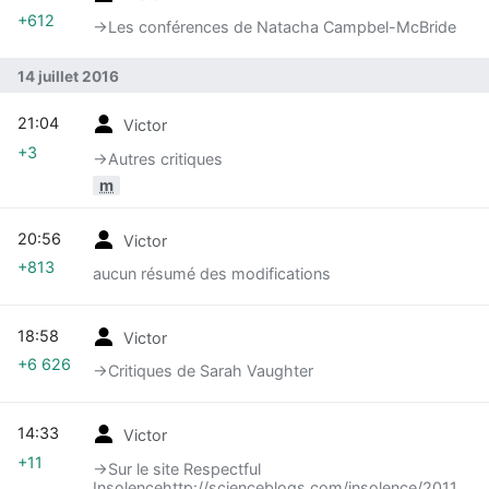
+612
→‎Les conférences de Natacha Campbel-McBride
14 juillet 2016
21:04
Victor
+3
→‎Autres critiques
m
20:56
Victor
+813
aucun résumé des modifications
18:58
Victor
+6 626
→‎Critiques de Sarah Vaughter
14:33
Victor
+11
→‎Sur le site Respectful
Insolencehttp://scienceblogs.com/insolence/2011/08