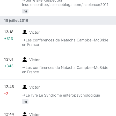
→‎Sur le site Respectful
Insolencehttp://scienceblogs.com/insolence/2011/08
in-a-doctors-reasoning-about-vaccines/ Posted
m
by Orac (pseudo du chirurgien oncologue américain
David Gorski) on August 1, 2011
15 juillet 2016
13:18
Victor
+313
→‎Les conférences de Natacha Campbel-McBride
en France
13:01
Victor
+343
→‎Les conférences de Natacha Campbel-McBride
en France
12:45
Victor
-2
→‎Le livre Le Syndrome entéropsychologique
m
12:44
Victor