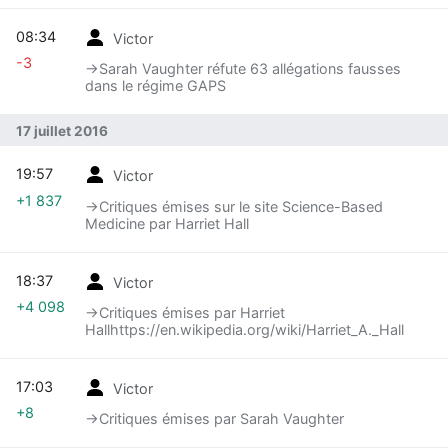
David Gorski) on August 1, 2011
08:34
Victor
-3
→‎Sarah Vaughter réfute 63 allégations fausses
dans le régime GAPS
17 juillet 2016
19:57
Victor
+1 837
→‎Critiques émises sur le site Science-Based
Medicine par Harriet Hall
18:37
Victor
+4 098
→‎Critiques émises par Harriet
Hallhttps://en.wikipedia.org/wiki/Harriet_A._Hall
17:03
Victor
+8
→‎Critiques émises par Sarah Vaughter