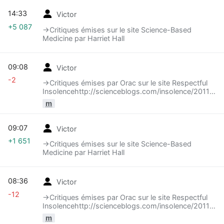
14:33
Victor
+5 087
→‎Critiques émises sur le site Science-Based
Medicine par Harriet Hall
09:08
Victor
-2
→‎Critiques émises par Orac sur le site Respectful
Insolencehttp://scienceblogs.com/insolence/2011/08
in-a-doctors-reasoning-about-vaccines/ Posted
m
by Orac (pseudo du chirurgien oncologue américain
David Gorski) on August 1, 2011
09:07
Victor
+1 651
→‎Critiques émises sur le site Science-Based
Medicine par Harriet Hall
08:36
Victor
-12
→‎Critiques émises par Orac sur le site Respectful
Insolencehttp://scienceblogs.com/insolence/2011/08
in-a-doctors-reasoning-about-vaccines/ Posted
m
by Orac (pseudo du chirurgien oncologue américain