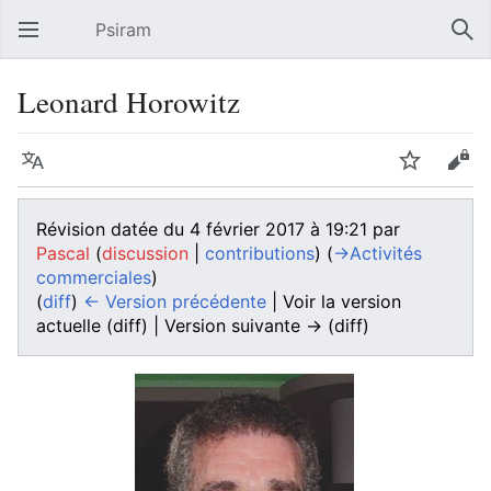
Psiram
Ouvrir le menu principal
Rech
Leonard Horowitz
Langue
Suivre
Modifier
Révision datée du 4 février 2017 à 19:21 par
Pascal
(
discussion
|
contributions
)
(
→‎Activités
commerciales
)
(
diff
)
← Version précédente
| Voir la version
actuelle (diff) | Version suivante → (diff)