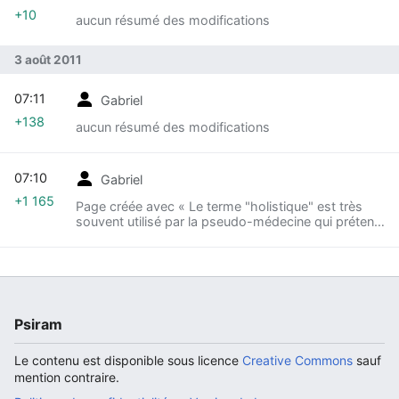
+10
aucun résumé des modifications
3 août 2011
07:11
Gabriel
+138
aucun résumé des modifications
07:10
Gabriel
+1 165
Page créée avec « Le terme "holistique" est très
souvent utilisé par la pseudo-médecine qui prétend
de regarder l'être humain dans sa globalité étant
être individuel avec son corps, so… »
Psiram
Le contenu est disponible sous licence
Creative Commons
sauf
mention contraire.